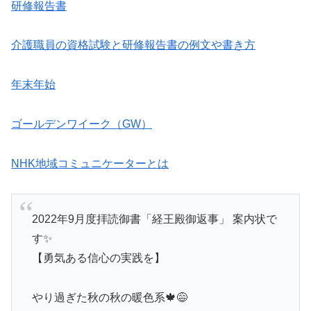
研修報告書
介護職員の資格試験と研修報告書の例文や書き方
年末年始
ゴールデンワイーク（GW）
NHK地域コミュニケーターとは
2022年9月度拝読御書「経王殿御返事」 案内状で
す✨
【勇気ある信心の実践を】
やり過ぎた秋の秋の暖色系🍁😅