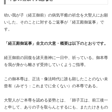
幼い我が子（経王御前）の病気平癒の祈念を大聖人にお願
いした、そのことに対するご返事が「経王殿御返事」で
す。
「経王殿御返事」全文の大意・概要は以下のとおりです。
経王御前の回復を諸天善神に一日中、祈っている。御本尊
を我が身から離さず受持していくようご指導。
この御本尊は、正法・像法時代に誰も顕したことのない未
曾有（みぞう：これまでに全くない）の本尊である。
大聖人がご本尊を認める姿勢とは、「師子王は、前三後一
と申して、ありの子を取らんとするにも、またたけきもの