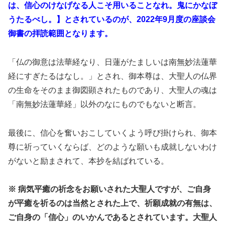
は、信心のけなげなる人こそ用いることなれ。鬼にかなぼ
うたるべし。】とされているのが、2022年9月度の座談会
御書の拝読範囲となります。
「仏の御意は法華経なり、日蓮がたましいは南無妙法蓮華
経にすぎたるはなし。」とされ、御本尊は、大聖人の仏界
の生命をそのまま御図顕されたものであり、大聖人の魂は
「南無妙法蓮華経」以外のなにものでもないと断言。
最後に、信心を奮いおこしていくよう呼び掛けられ、御本
尊に祈っていくならば、どのような願いも成就しないわけ
がないと励まされて、本抄を結ばれている。
※ 病気平癒の祈念をお願いされた大聖人ですが、ご自身
が平癒を祈るのは当然とされた上で、祈願成就の有無は、
ご自身の「信心」のいかんであるとされています。大聖人