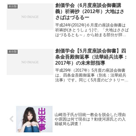
た。我が地区では、私の仕事の都合で所
創価学会（6月度座談会御書講
未分類
定の座談...
義）祈祷抄（2012年）大地はさ
さばはづるるー
平成24年(2012年)６月度の座談会御書は
祈祷抄(きとうしょう)で、「大地はささば
はづるるとも～」から始まる部分が拝読
範囲です。法華経の行者の祈りは必ず叶
うがテーマ拝読範囲のテーマは「法華経
の行者の祈りは必ず叶う」ということで
創価学会【5月度座談会御書】四
未分類
す。必ず叶う...
条金吾殿御返事（法華経兵法事：
2017年）の未来部指導
平成29年（2017年）5月度の座談会御書
は、四条金吾殿御返事（別名：法華経兵
法事）です。同じく5月度のビクトリー御
書（未来ジャーナル掲載）とライオンキ
ング御書（少年少女きぼう新聞掲載）
も、同御書となっています。同じ御書の
解説・指導であって...
山崎浩子氏が旧統一教会を脱会した理由
や原因は何で現在は？勅使河原氏との入
籍破局も調査！