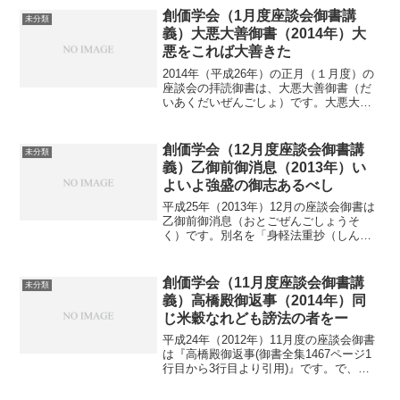
す。ここに、「いまだこりず候」との一
創価学会（1月度座談会御書講
未分類
節があります...
義）大悪大善御書（2014年）大
悪をこれば大善きた
2014年（平成26年）の正月（１月度）の
座談会の拝読御書は、大悪大善御書（だ
いあくだいぜんごしょ）です。大悪大善
御書は、一部分のみ伝えられた短いもの
で、詳細は不明ですが、日蓮大聖人の予
言どうりに他国侵逼難等が現実となって
創価学会（12月度座談会御書講
未分類
社会が騒然する中、...
義）乙御前御消息（2013年）い
よいよ強盛の御志あるべし
平成25年（2013年）12月の座談会御書は
乙御前御消息（おとごぜんごしょうそ
く）です。別名を「身軽法重抄（しんき
ょうほうじゅうしょう）」といいます。
過日、座談会企画の協議会を行いました
が、年末の座談会はやることが多くなる
創価学会（11月度座談会御書講
未分類
傾向にあるようです...
義）高橋殿御返事（2014年）同
じ米穀なれども謗法の者をー
平成24年（2012年）11月度の座談会御書
は『高橋殿御返事(御書全集1467ページ1
行目から3行目より引用)』です。で、肝
心の座談会が、諸般の事情により、決起
大会の意義を込めて行うこととなりまし