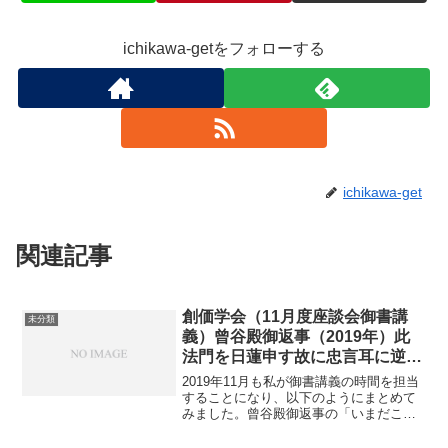
ichikawa-getをフォローする
ichikawa-get
関連記事
創価学会（11月度座談会御書講
未分類
義）曾谷殿御返事（2019年）此
法門を日蓮申す故に忠言耳に逆う
道理
2019年11月も私が御書講義の時間を担当
することになり、以下のようにまとめて
みました。曾谷殿御返事の「いまだこり
ず候」曾谷殿御返事の今回の拝読範囲は
御書全集1056ページ13行目～15行目で