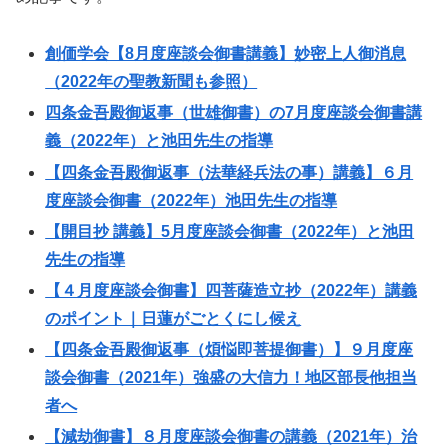
創価学会【8月度座談会御書講義】妙密上人御消息
（2022年の聖教新聞も参照）
四条金吾殿御返事（世雄御書）の7月度座談会御書講
義（2022年）と池田先生の指導
【四条金吾殿御返事（法華経兵法の事）講義】６月
度座談会御書（2022年）池田先生の指導
【開目抄 講義】5月度座談会御書（2022年）と池田
先生の指導
【４月度座談会御書】四菩薩造立抄（2022年）講義
のポイント｜日蓮がごとくにし候え
【四条金吾殿御返事（煩悩即菩提御書）】９月度座
談会御書（2021年）強盛の大信力！地区部長他担当
者へ
【減劫御書】８月度座談会御書の講義（2021年）治