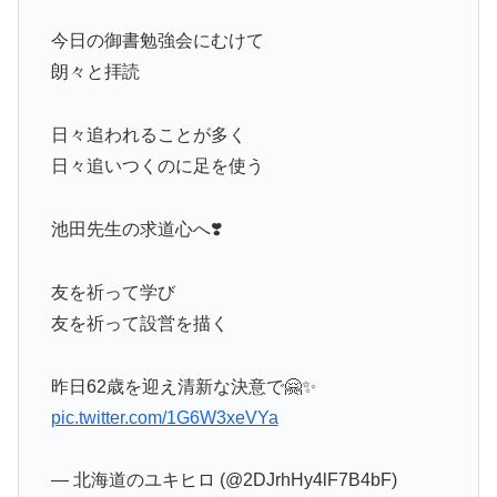
今日の御書勉強会にむけて
朗々と拝読
日々追われることが多く
日々追いつくのに足を使う
池田先生の求道心へ❣️
友を祈って学び
友を祈って設営を描く
昨日62歳を迎え清新な決意で🤗✨
pic.twitter.com/1G6W3xeVYa
— 北海道のユキヒロ (@2DJrhHy4lF7B4bF)