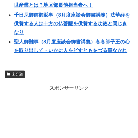
世産業とは？地区部長他担当者へ！
千日尼御前御返事（8月度座談会御書講義）法華経を
供養する人は十方の仏菩薩を供養する功徳と同じき
なり
聖人御難事（8月度座談会御書講義）各各師子王の心
を取り出して・いかに人をどすともをづる事なかれ
未分類
スポンサーリンク