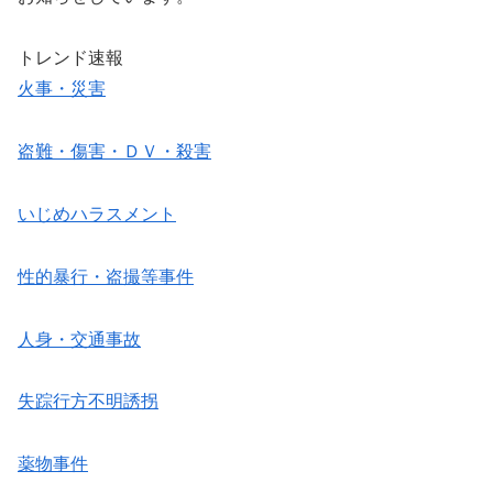
トレンド速報
火事・災害
盗難・傷害・ＤＶ・殺害
いじめハラスメント
性的暴行・盗撮等事件
人身・交通事故
失踪行方不明誘拐
薬物事件