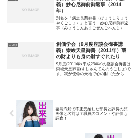
義）妙心尼御前御返事（2014
年）
別名を「病之良薬御書（びょうしりょう
やくごしょ）」と言う、妙心尼御前御返
事（みょうしんあまごぜんごへんじ）
が、平成26年6月度の座談会御書です。
「病によりて道心はをこり候なり」とい
うところが特に重要です。病気という苦
創価学会（9月度座談会御書講
未分類
悩を因に、仏法を求め、現...
義）崇峻天皇御書（2011年）蔵
の財よりも身の財すぐれたり
9月度(2011年<平成23年>)の座談会御書は
崇峻天皇御書(すしゅんてんのうごしょ)で
す。我が使命の天地で心の財（たから）
を積みゆけ！とのスローガン・タイトル
の下、「今いる場所で、我が地域で『な
くてはならない存在』として信頼される
ことが、...
粟島汽船で不正受給した部長と課長の顔
画像と名前は？職員のコメントや評価も
調査！