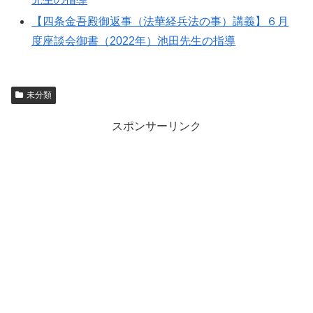
【四条金吾殿御返事（法華経兵法の事）講義】６月
度座談会御書（2022年）池田先生の指導
未分類
スポンサーリンク