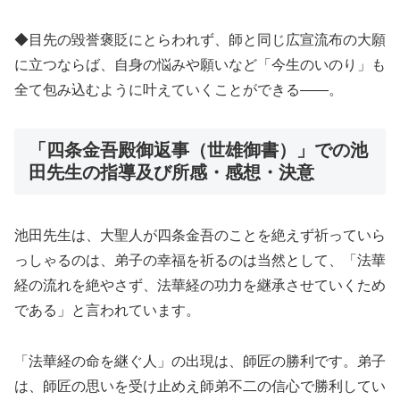
◆目先の毀誉褒貶にとらわれず、師と同じ広宣流布の大願
に立つならば、自身の悩みや願いなど「今生のいのり」も
全て包み込むように叶えていくことができる――。
「四条金吾殿御返事（世雄御書）」での池
田先生の指導及び所感・感想・決意
池田先生は、大聖人が四条金吾のことを絶えず祈っていら
っしゃるのは、弟子の幸福を祈るのは当然として、「法華
経の流れを絶やさず、法華経の功力を継承させていくため
である」と言われています。
「法華経の命を継ぐ人」の出現は、師匠の勝利です。弟子
は、師匠の思いを受け止めえ師弟不二の信心で勝利してい