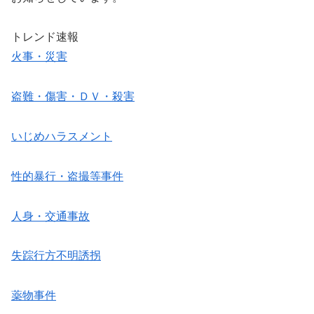
トレンド速報
火事・災害
盗難・傷害・ＤＶ・殺害
いじめハラスメント
性的暴行・盗撮等事件
人身・交通事故
失踪行方不明誘拐
薬物事件