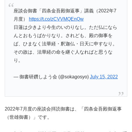
座談会御書「四条金吾殿御返事」講義（2022年7
月度）
https://t.co/zCVVMQEnQw
日蓮は少きより今生のいのりなし。ただ仏になら
んとおもうばかりなり。されども、殿の御事を
ば、ひまなく法華経・釈迦仏・日天に申すなり。
その故は、法華経の命を継ぐ人なればと思うな
り。
— 御書研鑽しよう会 (@sokagosyo)
July 15, 2022
2022年7月度の座談会拝読御書は、「四条金吾殿御返事
（世雄御書）」です。