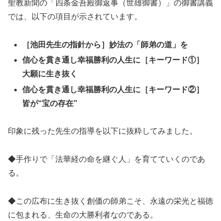
聖教新聞の「四条金吾殿御返事（世雄御書）」の御書講義
では、以下の項目が示されています。
［池田先生の指針から］妙法の「師弟の道」を
信心を貫き通し幸福勝利の人生に［キーワード①］
大願に生き抜く
信心を貫き通し幸福勝利の人生に［キーワード②］
皆が“宝の存在”
印象に残った先生の指導を以下に抜粋してみました。
◆手作りで「法華経の命を継ぐ人」を育てていくのであ
る。
◆この広布に生き抜く創価の師弟こそ、永遠の栄光と福徳
に包まれる、生命の大勝利者なのである。