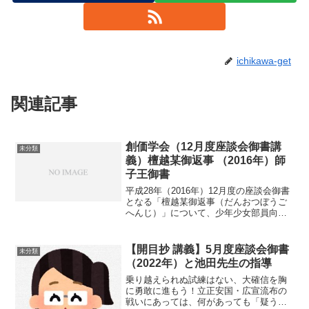
ichikawa-get
関連記事
創価学会（12月度座談会御書講
未分類
義）檀越某御返事 （2016年）師
子王御書
平成28年（2016年）12月度の座談会御書
となる「檀越某御返事（だんおつぼうご
へんじ）」について、少年少女部員向け
の講義内容をご紹介します。以下、御文
と通解の後に、成年向けの講義の要旨を
示し、次に、少年少女部員向けの講義内
【開目抄 講義】5月度座談会御書
未分類
容を記します。今...
（2022年）と池田先生の指導
乗り越えられぬ試練はない、大確信を胸
に勇敢に進もう！立正安国・広宣流布の
戦いにあっては、何があっても「疑う心