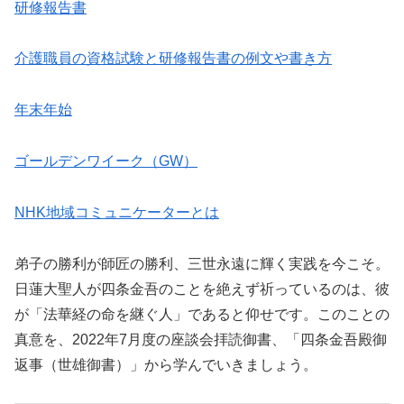
研修報告書
介護職員の資格試験と研修報告書の例文や書き方
年末年始
ゴールデンワイーク（GW）
NHK地域コミュニケーターとは
弟子の勝利が師匠の勝利、三世永遠に輝く実践を今こそ。
日蓮大聖人が四条金吾のことを絶えず祈っているのは、彼
が「法華経の命を継ぐ人」であると仰せです。このことの
真意を、2022年7月度の座談会拝読御書、「四条金吾殿御
返事（世雄御書）」から学んでいきましょう。