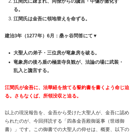
江間氏に疎まれ、同僚からの讒言・中傷が激化す
る。
江間氏は金吾に領地替えを命ずる。
建治3年（1277年）6月：桑ヶ谷問答にて▼
大聖人の弟子・三位房が竜象房を破る。
竜象房の後ろ盾の極楽寺良観が、法論の場に武装・
乱入と讒言する。
江間氏が金吾に、法華経を捨てる誓約書を書くよう命じ迫
る。さもなくば、所領没収と迫る。
以上の現況報告を、金吾から受けた大聖人が、金吾に認め
られたのが、今回拝読する「四条金吾殿御返事（世雄御
書）」です。この御書での大聖人の仰せは、概要、以下の