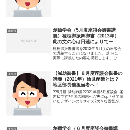
なく」前進です。このことを、2022年5月
度の座談会御書から学んでいきましょ
う。2022年5月度の座談会拝読御書は、
「開目抄」です。...
創価学会（5月度座談会御書講
未分類
義）種種御振舞御書（2013年）
此の文の心は日蓮によりてー
種種御振舞御書を2013年５月度の座談会
で講義することになりました。以下に、
実際に講義した内容を掲載します。ご参
考になりますかどうか。まず、５月度大
百蓮華96頁を皆さんで拝読（音読）後に
講義を開始しています。講義にあまり時
【減劫御書】８月度座談会御書の
未分類
間がかけられない状...
講義（2021年）治世産業とは？
地区部長他担当者へ！
??8月度 減劫御書?2021年度8月座談会_案
内状です?全国の同志へ??先にupさせて頂
いたデザインのリサイズ?大きな設営が終
わり、寸胴でスパイス最強カレーを作り
ました??明日も油断せず、しっかり祈っ
てしっかり食べてまた次の作品に向けて
頑...
創価学会（６月度座談会御書講
未分類