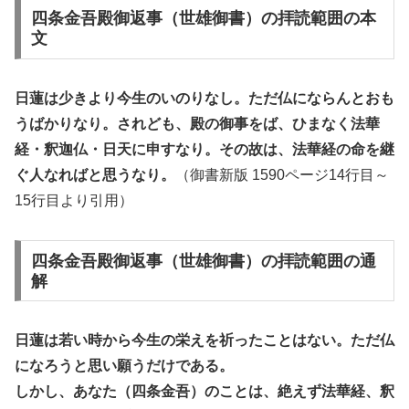
四条金吾殿御返事（世雄御書）の拝読範囲の本
文
日蓮は少きより今生のいのりなし。ただ仏にならんとおも
うばかりなり。されども、殿の御事をば、ひまなく法華
経・釈迦仏・日天に申すなり。その故は、法華経の命を継
ぐ人なればと思うなり。
（御書新版 1590ページ14行目～
15行目より引用）
四条金吾殿御返事（世雄御書）の拝読範囲の通
解
日蓮は若い時から今生の栄えを祈ったことはない。ただ仏
になろうと思い願うだけである。
しかし、あなた（四条金吾）のことは、絶えず法華経、釈