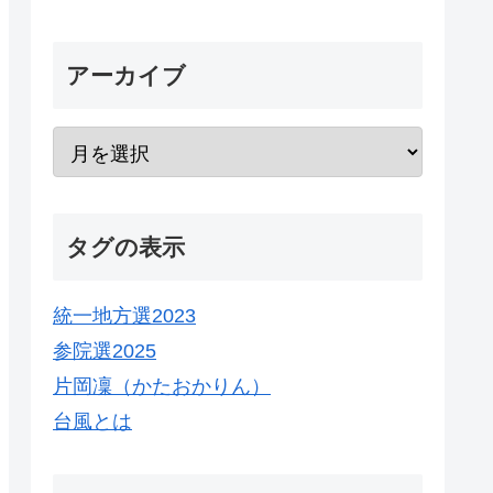
アーカイブ
タグの表示
統一地方選2023
参院選2025
片岡凜（かたおかりん）
台風とは