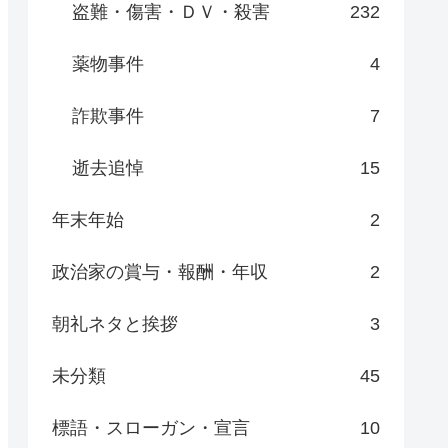
盗難・傷害・ＤＶ・殺害
232
薬物事件
4
詐欺事件
7
逝去追悼
15
年末年始
2
政治家の賞与・報酬・年収
2
朝礼ネタと挨拶
3
未分類
45
標語・スローガン・宣言
10