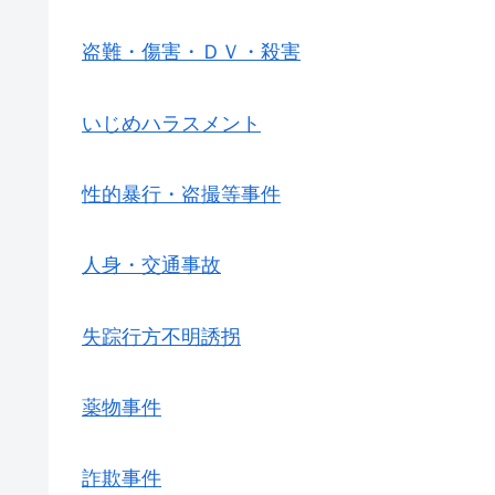
盗難・傷害・ＤＶ・殺害
いじめハラスメント
性的暴行・盗撮等事件
人身・交通事故
失踪行方不明誘拐
薬物事件
詐欺事件