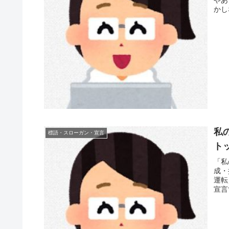
かし
私
標語・スローガン・宣言
ト
「私
成・
運転
宣言