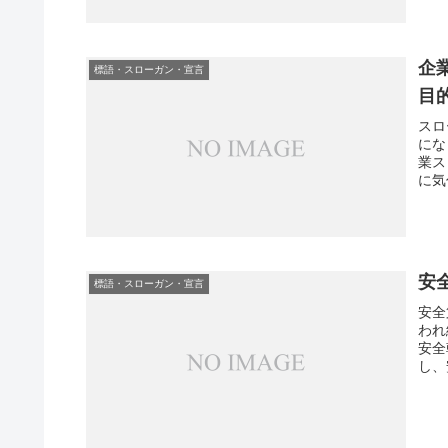
企
標語・スローガン・宣言
目
スロ
にな
業ス
に気
安
標語・スローガン・宣言
安全
われ
安全
し、