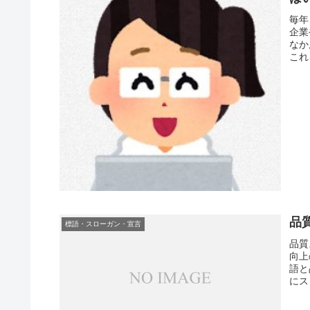
毎年
企業
なか
これ
品
標語・スローガン・宣言
品質
向上
語と
にス