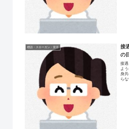
接
標語・スローガン・宣言
の
接遇
よう
身共
らな