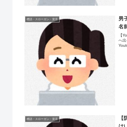
男
標語・スローガン・宣言
名
【Y
へ出発
You
【
標語・スローガン・宣言
は