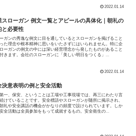
2022.01.14
業スローガン 例文一覧とアピールの具体化｜朝礼の
的と必要性
ーガンの秀逸な例文に目を通しているとスローガンを掲げること
った理念や根本精神に思いをいたさずにはいられません。特に企
ローガンの例文の中には深い経営理念から発したものがあること
付きます。会社のスローガンに「美しい明日をつくる」...
2022.01.14
全決意表明の例と安全活動
第一、保安、ということは工場や工事現場では、再三にわたり言
続けていることです。安全標語やスローガンが随所に掲示され、
朝礼や安全講話の機会がかなりの頻度で設けられています。しか
安全活動は全員参加をもって成就するもの。安全衛生の...