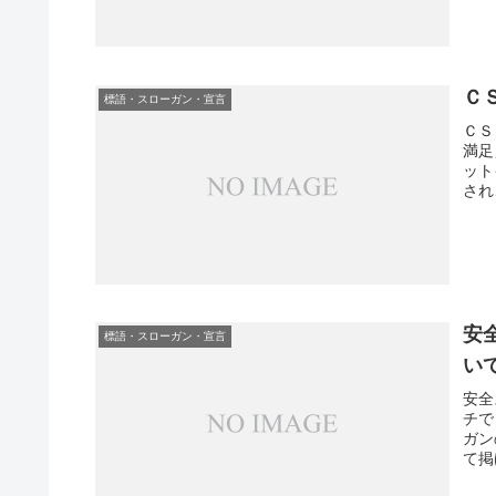
Ｃ
標語・スローガン・宣言
ＣＳ
満足
ット
され
安
標語・スローガン・宣言
い
安全
チで
ガン
て掲