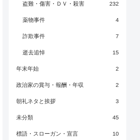
盗難・傷害・ＤＶ・殺害
232
薬物事件
4
詐欺事件
7
逝去追悼
15
年末年始
2
政治家の賞与・報酬・年収
2
朝礼ネタと挨拶
3
未分類
45
標語・スローガン・宣言
10