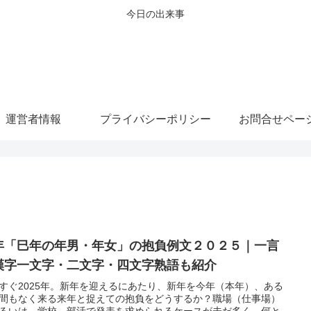
今日の出来事
運営者情報
プライバシーポリシー
お問合せペー
年「巳年の年男・年女」の抱負例文２０２５｜一言
漢字一文字・二文字・四文字熟語も紹介
すぐ2025年。新年を迎えるにあたり、新年を今年（本年）、ある
間もなく来る来年と捉えての抱負をどうするか？職場（仕事場）
るいは、学校、部活で発表を求められるケースが未だ多く、何と