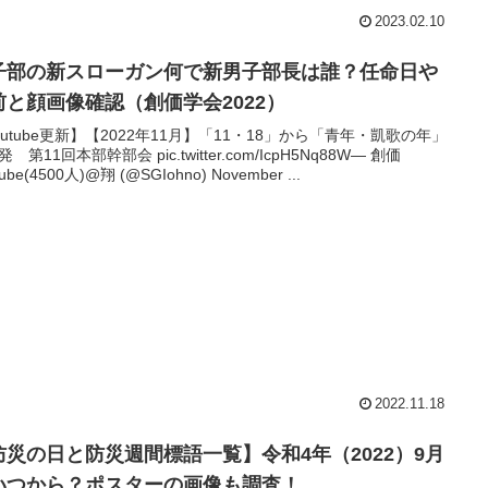
2023.02.10
子部の新スローガン何で新男子部長は誰？任命日や
前と顔画像確認（創価学会2022）
outube更新】【2022年11月】「11・18」から「青年・凱歌の年」
 第11回本部幹部会 pic.twitter.com/IcpH5Nq88W— 創価
tube(4500人)@翔 (@SGIohno) November ...
2022.11.18
防災の日と防災週間標語一覧】令和4年（2022）9月
いつから？ポスターの画像も調査！