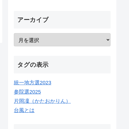
アーカイブ
タグの表示
統一地方選2023
参院選2025
片岡凜（かたおかりん）
台風とは