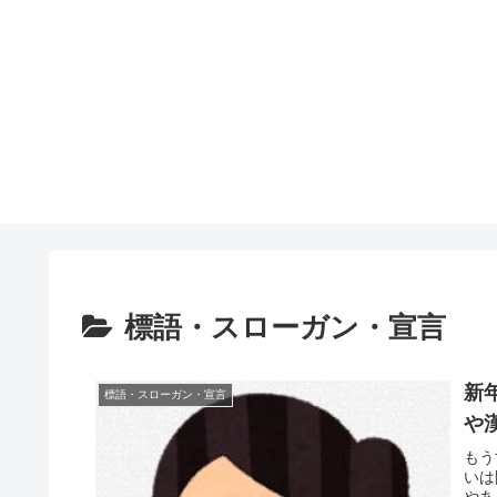
標語・スローガン・宣言
新
標語・スローガン・宣言
や
もう
いは
やあ