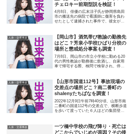
チェロキー前期型説を検証！
4月8日、俳優の広末涼子氏が静岡県島田
市の搬送先の病院で看護師に傷害を負わ
せたとして逮捕された事件で、彼女が運
転する車で追突事故を起こしていたこと
が判明しています。本件、ネット上に
は、事故当時の目撃情報が寄せられてい
【岡山市】酒気帯び教諭の勤務先
人身・交通事故
て、広末氏が運転し、大破...
はどこ？芳泉小学校ひばり分校の
場所と懲戒処分事案も調査！
7月8日、岡山市の市立小学校に勤める20
代の男性教諭が勤務後に飲酒し、自家用
車で帰宅する際、検問で検挙され、停職5
カ月の懲戒処分を受けました。この教
諭、「ビール11杯とカクテル１杯を飲ん
だ」と言っていることをヤフーニュース
【山形市国道112号】事故現場の
人身・交通事故
で知りました。いっ...
交差点の場所どこ？南二番町の
shalenyたちばなを調査！
2022年12月9日午前7時40分頃、山形市南
二番町の国道112号の交差点で、横断歩道
を歩いて渡っていた６人ほどの集団登校
の児童たちに、乗用車が突っ込む事故が
ありました。ヤフーニュースによると、
車は児童の内の１人をはね、小学２年生
一ツ橋中学校の飛び降り・死亡は
人身・交通事故
の男の子が...
どこからでいじめが原因？その後