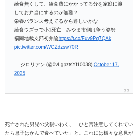
給食無くして、給食費にかかってる分を家庭に渡
してお弁当にするのが無難？
栄養バランス考えてるから難しいかな
給食ウズラで小1死亡 みやま市側は争う姿勢
福岡地裁支部初弁論
https://t.co/Fuv9Pq7QAk
pic.twitter.com/WCZdzsw70R
— ジロリアン (@0vLgpztsYf10038)
October 17,
2025
死亡された男児の父親いわく、「ひと言注意してくれてい
たら息子はかんで食べていた」と。これには様々な意見が