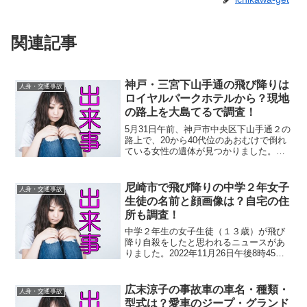
関連記事
神戸・三宮下山手通の飛び降りは
人身・交通事故
ロイヤルパークホテルから？現地
の路上を大島てるで調査！
5月31日午前、神戸市中央区下山手通２の
路上で、20から40代位のあおむけで倒れ
ている女性の遺体が見つかりました。ヤ
フーニュースによると、署には「ホテル
から人が落ちた」との通報も寄せられて
いるんだとか。気になったホテルについ
尼崎市で飛び降りの中学２年女子
人身・交通事故
て調べると、ロイ...
生徒の名前と顔画像は？自宅の住
所も調査！
中学２年生の女子生徒（１３歳）が飛び
降り自殺をしたと思われるニュースがあ
りました。2022年11月26日午後8時45分
頃のこと。兵庫県尼崎市の市営住宅で、
11階から飛び降りたと見られるとのこ
と。報道によると、この住宅に住む中学
広末涼子の事故車の車名・種類・
人身・交通事故
２年の女子生徒...
型式は？愛車のジープ・グランド