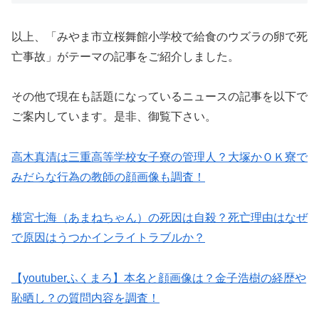
以上、「みやま市立桜舞館小学校で給食のウズラの卵で死
亡事故」がテーマの記事をご紹介しました。
その他で現在も話題になっているニュースの記事を以下で
ご案内しています。是非、御覧下さい。
高木真清は三重高等学校女子寮の管理人？大塚かＯＫ寮で
みだらな行為の教師の顔画像も調査！
横宮七海（あまねちゃん）の死因は自殺？死亡理由はなぜ
で原因はうつかインライトラブルか？
【youtuberふくまろ】本名と顔画像は？金子浩樹の経歴や
恥晒し？の質問内容を調査！