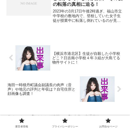
の転落の真相に迫る！
2023年の3月17日午後2時過ぎ、福山市立
中学校の敷地内で、登校していた女子生
徒が授業中に転落し倒れているのが見つ
かり、意識不明の重体という事態に。そ
の後、ニュースは沈黙を続けています
が・・。 学校は福山市立一ツ橋中学校？
飛び降り⇒死亡...
【横浜市港北区】生徒が自殺した小学校
どこ？日吉南小学校４年３組が大島てる
物件サイトに！
海田一時積丹町議会副議長の肉声（音
声）や地元の評判と年収は？自宅住所と
顔画像も調査！
ホーム
トレンド速報
人身・交通事故
運営者情報
プライバシーポリシー
お問合せページ