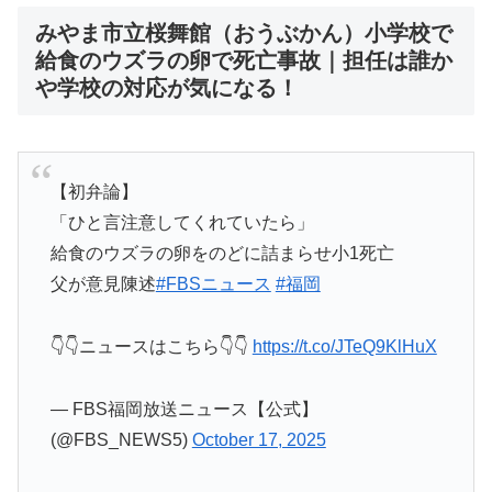
みやま市立桜舞館（おうぶかん）小学校で
給食のウズラの卵で死亡事故｜担任は誰か
や学校の対応が気になる！
【初弁論】
「ひと言注意してくれていたら」
給食のウズラの卵をのどに詰まらせ小1死亡
父が意見陳述
#FBSニュース
#福岡
👇👇ニュースはこちら👇👇
https://t.co/JTeQ9KlHuX
— FBS福岡放送ニュース【公式】
(@FBS_NEWS5)
October 17, 2025