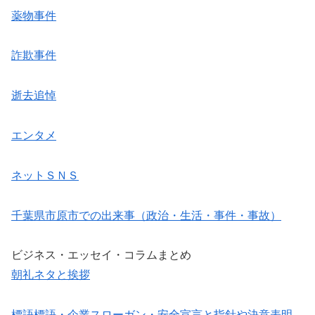
薬物事件
詐欺事件
逝去追悼
エンタメ
ネットＳＮＳ
千葉県市原市での出来事（政治・生活・事件・事故）
ビジネス・エッセイ・コラムまとめ
朝礼ネタと挨拶
標語標語・企業スローガン・安全宣言と指針や決意表明