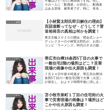
不倫はひとつの三角関係ですね。但し、
その一人に「配偶者」が存在し、配偶者
はある意味、被害者です。時に、有名人
の不倫がスクープされると、不倫相手に
焦点があたりますが、その陰で泣く配偶
者と家族が哀れでなりません。ヤフーニ
【小林賢太郎氏即日解任の理由】
トレンド速報
ュースで、有名なバンド・...
言語道断ってなぜ・どうして？菅
首相発言の真相は何かを調査！
東京五輪２０２０の開会・閉会式ショー
ディレクターの小林賢太郎氏が、お笑い
コンビ「ラーメンズ」時代のネタの披露
を暴露されて、オリンピック組織委員会
の橋本聖子会長より、その担当を「即日
解任」されました。過去に披露していた
帯広市白樺16条西5丁目の火事で
トレンド速報
ネタの内容とは、ナチスド...
一般住宅2階の場所はどこ？災害
現場の画像や出火原因も調査！
７月２４日午後８時過ぎ、帯広市白樺16
条西5丁目の一般住宅2階で火事（火災）
が発生し、およそ２時間半後に消し止め
られました。ヤフーニュースによると、
「家のコンセント付近から火が出てい
る」と外出から戻った家の住人から消防
苫小牧市泉町１丁目の住宅街の火
トレンド速報
に通報があったとのこと...
事で災害現場の画像は？場所はど
こかや出火原因も調査！