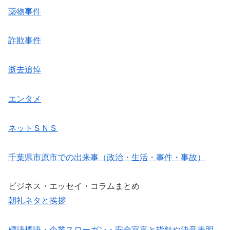
薬物事件
詐欺事件
逝去追悼
エンタメ
ネットＳＮＳ
千葉県市原市での出来事（政治・生活・事件・事故）
ビジネス・エッセイ・コラムまとめ
朝礼ネタと挨拶
標語標語・企業スローガン・安全宣言と指針や決意表明