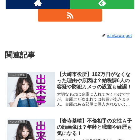
ichikawa-get
関連記事
【大崎市役所】102万円がなくな
トレンド速報
った理由や原因は？納税課6人の
容疑や防犯カメラの設置も確認！
大切なものは金庫に入れておくわけです
が、金庫ごと盗まれては拉致があきませ
ん。金庫のある部屋に侵入されないよう
にすることが肝心ですね。宮城県大崎市
役所で、金曜日に金庫に入れた「102万
円」が月曜日に開けてみると、なくなっ
【岩寺基晴】不倫相手の女性Ａ子
トレンド速報
ていた！という出来事が...
の顔画像は？年齢と職業や経歴も
気になる！