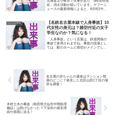
北海道苫小牧市で火事があり、5時30分現
在、消火活動が続いています。ヤフーニ
ュースの最新情報によると、8月8日午後1
時前に苫小牧市泉町１丁目の住宅街で発
生した火災です。 火事の現場の画像や動
画はある？ twitter（ツイッター）やＳＮ
【名鉄名古屋本線で人身事故】10
トレンド速報
Ｓの...
代女性の身元は？踏切付近の女子
学生なのか？気になる！
「人身事故」という言葉は、鉄道関係の
事故で多用されますね。事故の現場とし
ては、駅のホームと踏切がメインでしょ
うか・・。そして、運転見合わせ・遅延
といった現象が事故に続きます。名鉄名
古屋本線（茶所駅ー加納駅間）の踏切付
近で、10代女性が特急列...
名古屋の赤ちゃんの遺体はマンション部
屋のどこに？発見した北区山田1丁目の場
所を調査！
木村土木の事故（秋田県大仙市中間処理
施設）は防げなかった？下深井の発生理
由や原因に迫る！