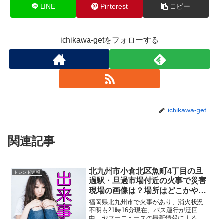
LINE
Pinterest
コピー
ichikawa-getをフォローする
ichikawa-get
関連記事
北九州市小倉北区魚町4丁目の旦
トレンド速報
過駅・旦過市場付近の火事で災害
現場の画像は？場所はどこかや出
火原因も調査！
福岡県北九州市で火事があり、消火状況
不明も21時16分現在、バス運行が迂回
中。ヤフーニュースの最新情報による