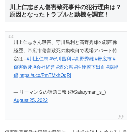
川上仁志さん傷害致死事件の犯行理由は？
原因となったトラブルと動機を調査！
川上仁志さん殺害、守川昌利と高野秀雄の顔画像
経歴、帯広市傷害致死の動機何で現場アパート特
定は –
#川上仁志
#守川昌利
#高野秀雄
#帯広市
#
傷害致死
#会社経営
#酒の席
#性硬膜下出血
#脳挫
傷
https://t.co/PmTMxhOgRj
— リーマンＳの話題日報 (@Salaryman_s_)
August 25, 2022