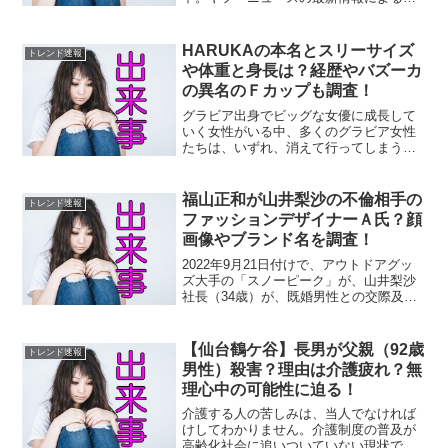
と、8月10日午後8時54分頃に北九州市小
倉北区魚町4丁目の旦過駅・旦過市場付近
で発生した火災です。 火事の現場の画像
HARUKAの本名とスリーサイズ
トレンド速報
や動画はある？...
や体重と身長は？経歴やバズーカ
の異名のＦカップも調査！
グラビア出身でビッグな女優に成長して
いく女性がいる中、多くのグラビア女性
たちは、いずれ、消えて行ってしまう厳
しい世界・・。そんな中、千鳥がＭＣを
務めるＡＢＣテレビの『相席食堂』に、
美ボディ女子が参戦しました。ヤフーニ
福山正和が山井梨沙の不倫相手の
トレンド速報
ュースによると、サイバー...
ファッションデザイナーＡ氏？顔
画像やブランド名を調査！
2022年9月21日付けで、アウトドアグッ
ズ大手の「スノーピーク」が、山井梨沙
社長（34歳）が、既婚男性との交際及び
妊娠を理由に辞任したと発表し、ビック
リでしたが・・。ヤフーニュースで、そ
のお相手（不倫相手）が、業界では名の
【仙台鶴ケ谷】長男が父親（92歳
トレンド速報
知れたストリート...
男性）殺害？理由は介護疲れ？無
理心中の可能性に迫る！
介護する人の苦しみは、当人でなければ
けしてわかりません。介護制度の普及が
高齢化社会に追いついていない現状です