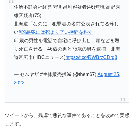
住所不詳会社経営 守川昌利容疑者(46)無職 高野秀
雄容疑者(75)
北海道「なのに」犯罪者の名前公表されてる珍し
い
#凶悪犯には死より辛い拷問を科す
61歳の男性を電話で自宅に呼び出し、頭などを殴
り死亡させる 46歳の男と75歳の男を逮捕 北海
道帯広市(HBCニュース)
https://t.co/RWBrzCDrg8
— セムヤザ #生体販売撲滅 (@them67)
August 25,
2022
ツイートから、残虐で悪質な事件であることを改めて実感
します。