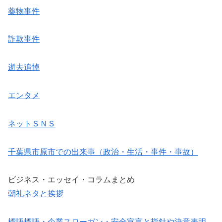
薬物事件
詐欺事件
逝去追悼
エンタメ
ネットＳＮＳ
千葉県市原市での出来事（政治・生活・事件・事故）
ビジネス・エッセイ・コラムまとめ
朝礼ネタと挨拶
標語標語・企業スローガン・安全宣言と指針や決意表明