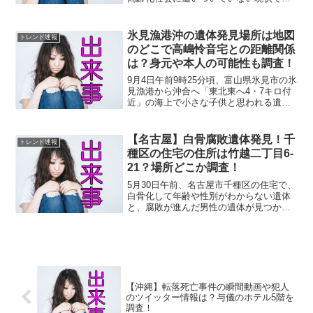
が、介護する人への「心のケア」にはも
っと注目すべきかと思います。仙台市宮
城野区鶴ケ谷の無職庄司孝さん（92歳）
氷見漁港沖の遺体発見場所は地図
トレンド速報
が自宅で倒れているのを...
のどこで高嶋怜音宅との距離関係
は？身元や本人の可能性も調査！
9月4日午前9時25分頃、富山県氷見市の氷
見漁港から沖合へ「東北東へ4・7キロ付
近」の海上で小さな子供と思われる遺体
が発見されました。ヤフーニュースによ
ると、この出来事を受けて、8月20日から
行方不明となっている、高岡市立野の高
【名古屋】白骨腐敗遺体発見！千
トレンド速報
嶋怜音ちゃん...
種区の住宅の住所は竹越二丁目6-
21？場所どこか調査！
5月30日午前、名古屋市千種区の住宅で、
白骨化して年齢や性別がわからない遺体
と、腐敗が進んだ男性の遺体が見つかり
ました。ヤフーニュースによると、市役
所の職員が住人と連絡が取れないと消防
に通報し、発見に至ったとの事です。問
題の住宅の場所がどこ...
【沖縄】転落死亡事件の瞬間動画や犯人
のツイッター情報は？与儀のホテル5階を
調査！