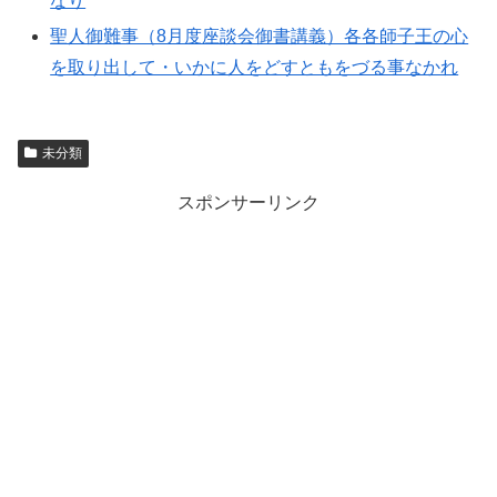
なり
聖人御難事（8月度座談会御書講義）各各師子王の心
を取り出して・いかに人をどすともをづる事なかれ
未分類
スポンサーリンク