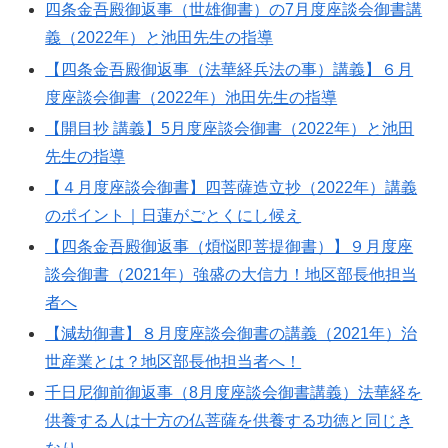
四条金吾殿御返事（世雄御書）の7月度座談会御書講
義（2022年）と池田先生の指導
【四条金吾殿御返事（法華経兵法の事）講義】６月
度座談会御書（2022年）池田先生の指導
【開目抄 講義】5月度座談会御書（2022年）と池田
先生の指導
【４月度座談会御書】四菩薩造立抄（2022年）講義
のポイント｜日蓮がごとくにし候え
【四条金吾殿御返事（煩悩即菩提御書）】９月度座
談会御書（2021年）強盛の大信力！地区部長他担当
者へ
【減劫御書】８月度座談会御書の講義（2021年）治
世産業とは？地区部長他担当者へ！
千日尼御前御返事（8月度座談会御書講義）法華経を
供養する人は十方の仏菩薩を供養する功徳と同じき