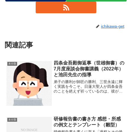
ichikawa-get
関連記事
四条金吾殿御返事（世雄御書）の
未分類
7月度座談会御書講義（2022年）
と池田先生の指導
弟子の勝利が師匠の勝利、三世永遠に輝
く実践を今こそ。日蓮大聖人が四条金吾
のことを絶えず祈っているのは、彼が
「法華経の命を継ぐ人」であると仰せで
す。このことの真意を、2022年7月度の座
談会拝読御書、「四条金吾殿御返事（世
雄御書）」から学んで...
研修報告書の書き方 感想・所感
未分類
の例文とテンプレート（雛型）
研修報告書を書くに至る「過程とその後