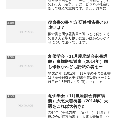
のあり方（姿勢）」は、ビジネス社会に
あって極めて重要です。また、真摯に研
修に臨み、研修報告書に取り組むことの
大切さもさることながら、現場配属後、
実務上の各種報告書に取り組む姿勢も疎
復命書の書き方 研修報告書との
未分類
かにしてはなりません。そ...
違いは？
復命書と研修報告書の違いとは何か？そ
の書き方と取り扱いに違いはあるのか？
等について述べています。
創価学会（11月度座談会御書講
未分類
義）高橋殿御返事（2014年）同
じ米穀なれども謗法の者をー
平成24年（2012年）11月度の座談会御書
は『高橋殿御返事(御書全集1467ページ1
行目から3行目より引用)』です。で、肝
心の座談会が、諸般の事情により、決起
大会の意義を込めて行うこととなりまし
た。我が地区では、私の仕事の都合で所
創価学会（1月度座談会御書講
未分類
定の座談...
義）大悪大善御書（2014年）大
悪をこれば大善きた
2014年（平成26年）の正月（１月度）の
座談会の拝読御書は、大悪大善御書（だ