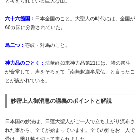
と考えられている巨大な山。
六十六箇国：
日本全国のこと。大聖人の時代には、全国が
66カ国に分割されていた。
島二つ：
壱岐・対馬のこと。
神力品のごとく：
法華経如来神力品第21には、諸の衆生
が合掌して、声をそろえて「南無釈迦牟尼仏」と言ったこ
とが説かれている。
妙密上人御消息の講義のポイントと解説
日本国の妙法は、日蓮大聖人がご一人で立ち上がり流布さ
れた事から、全てが始まっています。全ての難をお一人で
受け、乗り越え切って来られました。