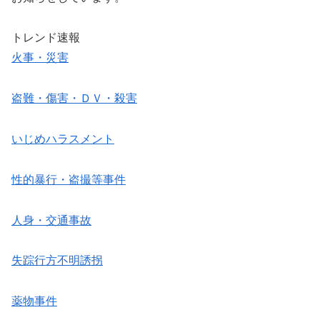
トレンド速報
火事・災害
盗難・傷害・ＤＶ・殺害
いじめハラスメント
性的暴行・盗撮等事件
人身・交通事故
失踪行方不明誘拐
薬物事件