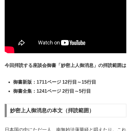
今回拝読する座談会御書「妙密上人御消息」の拝読範囲は
御書新版：1711ページ 12行目～15行目
御書全集：1241ページ 2行目～5行目
妙密上人御消息の本文（拝読範囲）
日本国の中にただ一人、南無妙法蓮華経と唱えたり。これ