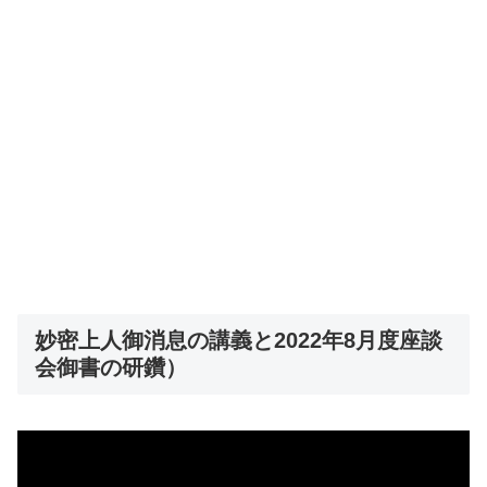
妙密上人御消息の講義と2022年8月度座談
会御書の研鑽）