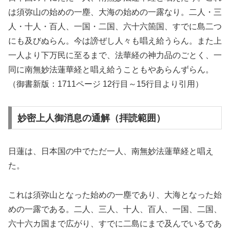
は須弥山の始めの一塵、大海の始めの一露なり。二人・三
人・十人・百人、一国・二国、六十六箇国、すでに島二つ
にも及びぬらん。今は謗ぜし人々も唱え給うらん。また上
一人より下万民に至るまで、法華経の神力品のごとく、一
同に南無妙法蓮華経と唱え給うこともやあらんずらん。
（御書新版：1711ページ 12行目～15行目より引用）
妙密上人御消息の通解（拝読範囲）
日蓮は、日本国の中でただ一人、南無妙法蓮華経と唱え
た。
これは須弥山となった始めの一塵であり、大海となった始
めの一露である。二人、三人、十人、百人、一国、二国、
六十六カ国まで広がり、すでに二島にまで及んでいるであ