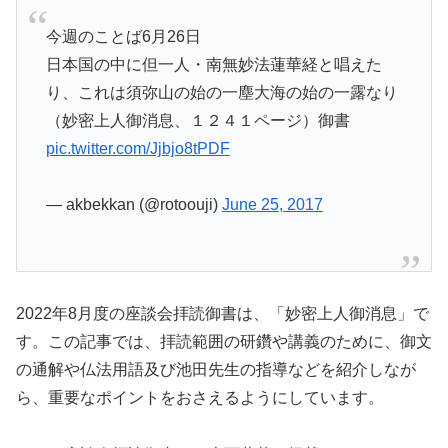
今週のことば6月26日
日本国の中に但一人・南無妙法蓮華経と唱えた
り、これは須弥山の始の一塵大海の始の一露なり
（妙密上人御消息、１２４１ページ）御書
pic.twitter.com/Jjbjo8tPDF
— akbekkan (@rotoouji)
June 25, 2017
2022年8月度の座談会拝読御書は、「妙密上人御消息」で
す。この記事では、拝読範囲の研鑽や講義のために、御文
の通解や仏法用語及び池田先生の指導などを紹介しなが
ら、重要なポイントをおさえるようにしています。