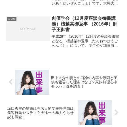
いあくだいぜんごしょ）です。大悪大善
御書は、一部分のみ伝えられた短いもの
で、詳細は不明ですが、日蓮大聖人の予
言どうりに他国侵逼難等が現実となって
創価学会（12月度座談会御書講
未分類
社会が騒然する中、...
義）檀越某御返事 （2016年）師
子王御書
平成28年（2016年）12月度の座談会御書
となる「檀越某御返事（だんおつぼうご
へんじ）」について、少年少女部員向け
の講義内容をご紹介します。以下、御文
と通解の後に、成年向けの講義の要旨を
示し、次に、少年少女部員向けの講義内
容を記します。今...
田中大介の妻との口論の内容や原因と子
供も殺害した理由はなぜ？家族無理心中
モラハラ説を調査！
坂口杏里の離婚は売名目的で報告理由は
集客行為やステマ？夫進一の暴力やらせ
説も調査！