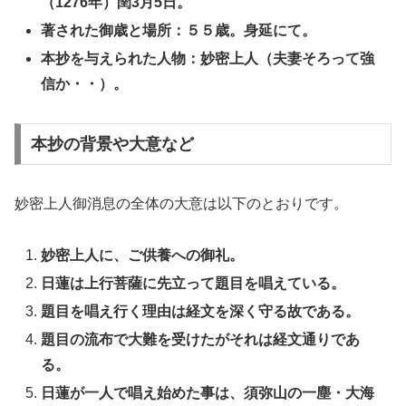
（1276年）閏3月5日。
著された御歳と場所：５５歳。身延にて。
本抄を与えられた人物：妙密上人（夫妻そろって強
信か・・）。
本抄の背景や大意など
妙密上人御消息の全体の大意は以下のとおりです。
妙密上人に、ご供養への御礼。
日蓮は上行菩薩に先立って題目を唱えている。
題目を唱え行く理由は経文を深く守る故である。
題目の流布で大難を受けたがそれは経文通りであ
る。
日蓮が一人で唱え始めた事は、須弥山の一塵・大海