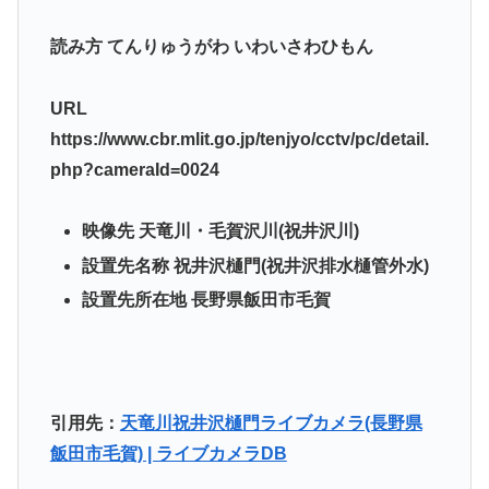
読み方 てんりゅうがわ いわいさわひもん
URL
https://www.cbr.mlit.go.jp/tenjyo/cctv/pc/detail.
php?cameraId=0024
映像先 天竜川・毛賀沢川(祝井沢川)
設置先名称 祝井沢樋門(祝井沢排水樋管外水)
設置先所在地 長野県飯田市毛賀
引用先：
天竜川祝井沢樋門ライブカメラ(長野県
飯田市毛賀) | ライブカメラDB