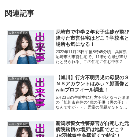
関連記事
尼崎市で中学２年女子生徒が飛び
人身・交通事故
降りた市営住宅はどこ？学校名と
場所も気になる！
2022年11月26日午後8時45分頃、兵庫県
尼崎市の市営住宅で、11階から飛び降り
たと見られる、この住宅に住む中学２年
の女子生徒（１３歳）が敷地内に倒れて
おり、搬送先の病院で死亡が確認されま
した。報道によると、近くの住民から
【旭川】行方不明男児の母親のＳ
人身・交通事故
「人が落ちてき...
ＮＳアカウントはみぃ？顔画像と
wikiプロフィール調査！
6月23日の午前中に行方不明となったまま
の「旭川市在住の4歳の子供（男の子）」
なんですが・・、児童の母親がＳＮＳで
本件について公表していることをネット
上で知りました。調べると、そのＳＮＳ
とはＸ（旧ツイッター）で、アカウント
新潟県警女性警察官が自死した元
人身・交通事故
名は、「みぃ @m...
病院踏切の場所は地図でどこ？
JR羽越線中条駅近くで特定！