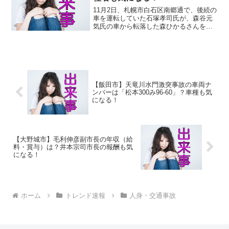
11月2日、札幌市白石区南郷通で、後続の
車を運転していた石塚孝司氏が、森谷元
気氏の車から転落した森ひかるさんをは
ねて死亡させた容疑で逮捕されました。
ヤフーニュースなどで、ひき逃げ犯人と
して追われていた石塚孝司氏ですが、
「人だとは思わなかった...
【飯田市】天竜川水門激突事故の車両ナ
ンバーは「松本300み96-60」？車種も気
になる！
【大野城市】毛利伸彦副市長の年収（給
料・賞与）は？井本宗司市長の報酬も気
になる！
ホーム
トレンド速報
人身・交通事故