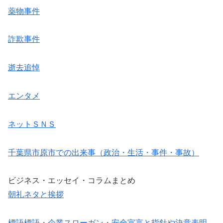
薬物事件
詐欺事件
逝去追悼
エンタメ
ネットＳＮＳ
千葉県市原市での出来事（政治・生活・事件・事故）
ビジネス・エッセイ・コラムまとめ
朝礼ネタと挨拶
標語標語・企業スローガン・安全宣言と指針や決意表明