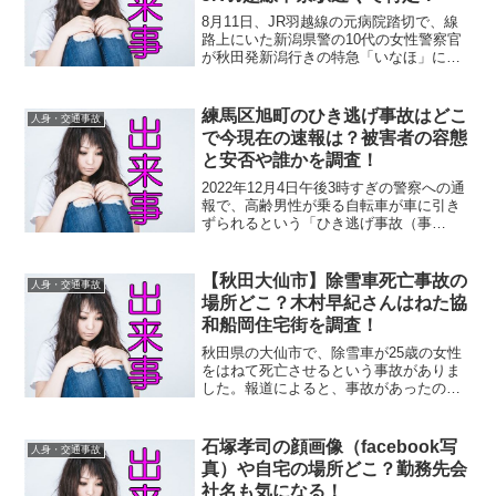
8月11日、JR羽越線の元病院踏切で、線
路上にいた新潟県警の10代の女性警察官
が秋田発新潟行きの特急「いなほ」には
ねられ、死亡が確認されました。ヤフー
ニュースによると、列車のドライブレコ
ーダーから自ら線路内に侵入したとみら
練馬区旭町のひき逃げ事故はどこ
人身・交通事故
れ、自殺の可能性が...
で今現在の速報は？被害者の容態
と安否や誰かを調査！
2022年12月4日午後3時すぎの警察への通
報で、高齢男性が乗る自転車が車に引き
ずられるという「ひき逃げ事故（事
件？）」が発覚しています。報道による
と、ひき逃げがあったのは、東京都練馬
区旭町の路上です。現場には、高齢男性
【秋田大仙市】除雪車死亡事故の
人身・交通事故
が血を流して倒れてお...
場所どこ？木村早紀さんはねた協
和船岡住宅街を調査！
秋田県の大仙市で、除雪車が25歳の女性
をはねて死亡させるという事故がありま
した。報道によると、事故があったの
は、大仙市協和船岡の住宅地を通る市道
で、2022年11月2日の午前5時25分頃。は
ねられた同所に住む、木村早紀さん（25
石塚孝司の顔画像（facebook写
人身・交通事故
歳）が亡くな...
真）や自宅の場所どこ？勤務先会
社名も気になる！