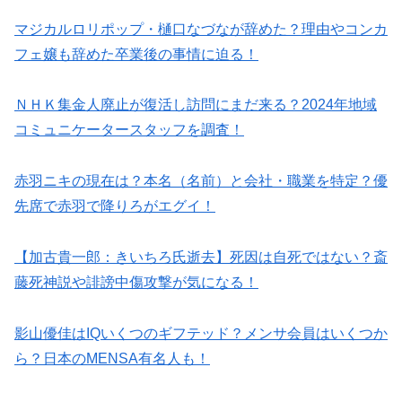
マジカルロリポップ・樋口なづなが辞めた？理由やコンカ
フェ嬢も辞めた卒業後の事情に迫る！
ＮＨＫ集金人廃止が復活し訪問にまだ来る？2024年地域
コミュニケータースタッフを調査！
赤羽ニキの現在は？本名（名前）と会社・職業を特定？優
先席で赤羽で降りろがエグイ！
【加古貴一郎：きいちろ氏逝去】死因は自死ではない？斎
藤死神説や誹謗中傷攻撃が気になる！
影山優佳はIQいくつのギフテッド？メンサ会員はいくつか
ら？日本のMENSA有名人も！