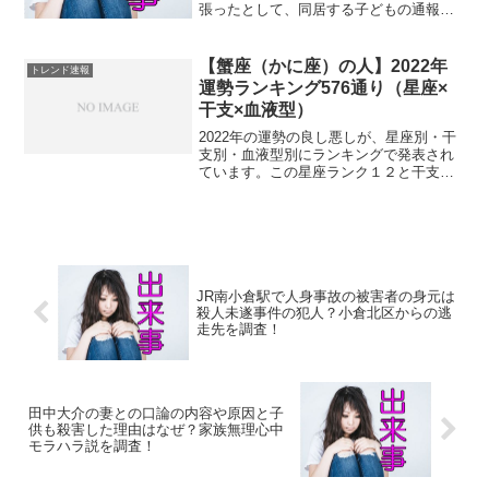
張ったとして、同居する子どもの通報で
逮捕されるという事件がありました。夫
婦喧嘩と思われる事案が多い今日この
頃・・。そして、今日。今度は、「71歳
【蟹座（かに座）の人】2022年
トレンド速報
の夫」が「70代の妻...
運勢ランキング576通り（星座×
干支×血液型）
2022年の運勢の良し悪しが、星座別・干
支別・血液型別にランキングで発表され
ています。この星座ランク１２と干支ラ
ンク１２と血液型ランク４を掛け合わせ
ると「５７６通りのランキングが出来上
がります。この記事では、５７６通りの
ランキングから、星座...
JR南小倉駅で人身事故の被害者の身元は
殺人未遂事件の犯人？小倉北区からの逃
走先を調査！
田中大介の妻との口論の内容や原因と子
供も殺害した理由はなぜ？家族無理心中
モラハラ説を調査！