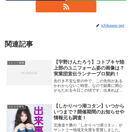
ichikawa-get
関連記事
【宇野けんたろう】コトブキヤ陸
トレンド速報
上部のユニフォーム姿の画像は？
実業団宣伝ランナープロ契約！
先行き不安な世の中で、この先何がある
かわからないご時世。なので副業に関心
がもたれる今日この頃です。出来れば、
好きな事や得意な分野で副業出来たら良
いですね。2021年8月16日、「お笑いコ
ンビ・げんき～ず」の宇野けんたろうさ
【しかりべつ湖コタン】いつから
トレンド速報
んが、ホビーメーカ...
いつまで？開催期間のお知らせや
情報元も調査！
北海道十勝の「しかりべつ湖コタン」が
サントリー地域文化賞を受賞しました。