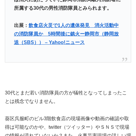
所属する30代の男性消防隊員とみられます。
出展：
飲食店火災で1人の遺体発見 消火活動中
の消防隊員か 5時間後に鎮火ー静岡市（静岡放
送（SBS）） – Yahoo!ニュース
30代とまだ若い消防隊員の方が犠牲となってしまったこ
とは残念でなりません。
葵区呉服町のビル3階飲食店の現場画像や動画の確認や取
得は可能なのかや、twitter（ツイッター）やＳＮＳで現場
の情報が流れていないか？また、火事災害現場の詳しい場