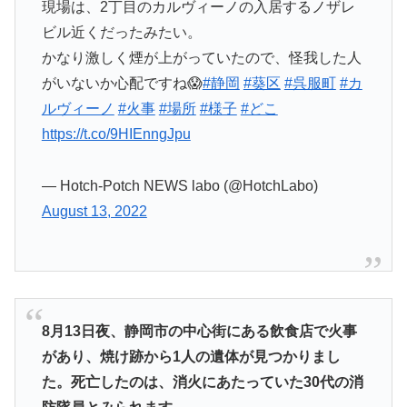
現場は、2丁目のカルヴィーノの入居するノザレ
ビル近くだったみたい。
かなり激しく煙が上がっていたので、怪我した人
がいないか心配ですね😱
#静岡
#葵区
#呉服町
#カ
ルヴィーノ
#火事
#場所
#様子
#どこ
https://t.co/9HIEnngJpu
— Hotch-Potch NEWS labo (@HotchLabo)
August 13, 2022
8月13日夜、静岡市の中心街にある飲食店で火事
があり、焼け跡から1人の遺体が見つかりまし
た。死亡したのは、消火にあたっていた30代の消