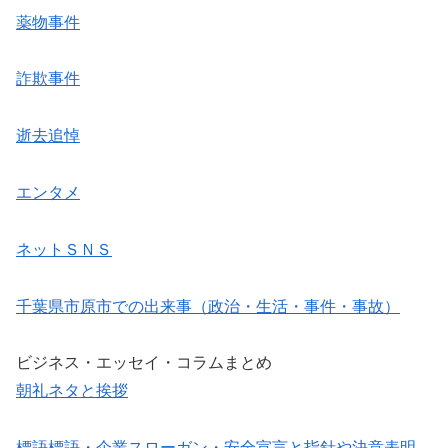
薬物事件
詐欺事件
逝去追悼
エンタメ
ネットＳＮＳ
千葉県市原市での出来事（政治・生活・事件・事故）
ビジネス・エッセイ・コラムまとめ
朝礼ネタと挨拶
標語標語・企業スローガン・安全宣言と指針や決意表明