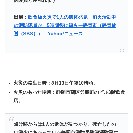
防隊員とみられます。
出展：
飲食店火災で1人の遺体発見 消火活動中
の消防隊員か 5時間後に鎮火ー静岡市（静岡放
送（SBS）） – Yahoo!ニュース
火災の発生日時：8月13日午後10時頃。
火災のあった場所：静岡市葵区呉服町のビル3階飲食
店。
焼け跡からは1人の遺体が見つかり、死亡したの
は消火にあたっていた静岡市消防局駿河消防署に