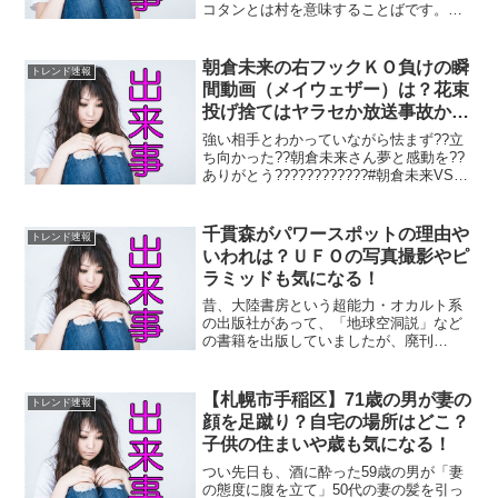
コタンとは村を意味することばです。凍
結した然別湖の上に60日間だけ出現する
「幻の村」で、北海道を代表するイベン
トです。春になるとすべてが消えて、湖
朝倉未来の右フックＫＯ負けの瞬
トレンド速報
に戻っていくという環境...
間動画（メイウェザー）は？花束
投げ捨てはヤラセか放送事故かも
検証！
強い相手とわかっていながら怯まず??立
ち向かった??朝倉未来さん夢と感動を??
ありがとう????????????#朝倉未来VSメ
イウェザー pic.twitter.com/yvTdivQebr—
??龍神 (@crucian0777) Se...
千貫森がパワースポットの理由や
トレンド速報
いわれは？ＵＦＯの写真撮影やピ
ラミッドも気になる！
昔、大陸書房という超能力・オカルト系
の出版社があって、「地球空洞説」など
の書籍を出版していましたが、廃刊
に・・。現在は、「月刊ムー」のみでし
ょうか・・。月刊ムー編集長の三上丈晴
氏が所長を務める、福島市飯野町の「国
【札幌市手稲区】71歳の男が妻の
トレンド速報
際未確認飛行物体研究所（通称...
顔を足蹴り？自宅の場所はどこ？
子供の住まいや歳も気になる！
つい先日も、酒に酔った59歳の男が「妻
の態度に腹を立て」50代の妻の髪を引っ