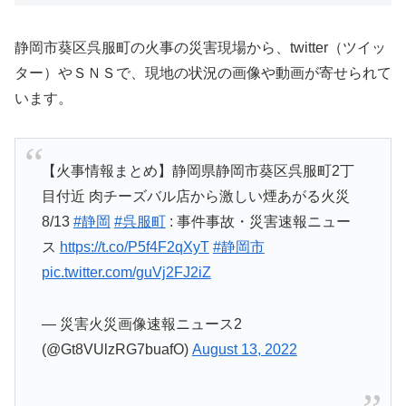
静岡市葵区呉服町の火事の災害現場から、twitter（ツイッ
ター）やＳＮＳで、現地の状況の画像や動画が寄せられて
います。
【火事情報まとめ】静岡県静岡市葵区呉服町2丁
目付近 肉チーズバル店から激しい煙あがる火災
8/13
#静岡
#呉服町
: 事件事故・災害速報ニュー
ス
https://t.co/P5f4F2qXyT
#静岡市
pic.twitter.com/guVj2FJ2iZ
— 災害火災画像速報ニュース2
(@Gt8VUlzRG7buafO)
August 13, 2022