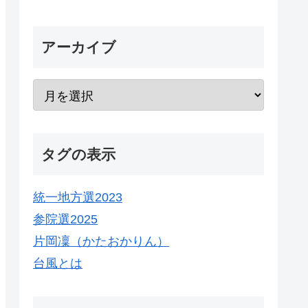
アーカイブ
タグの表示
統一地方選2023
参院選2025
片岡凜（かたおかりん）
台風とは