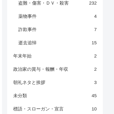
盗難・傷害・ＤＶ・殺害
232
薬物事件
4
詐欺事件
7
逝去追悼
15
年末年始
2
政治家の賞与・報酬・年収
2
朝礼ネタと挨拶
3
未分類
45
標語・スローガン・宣言
10