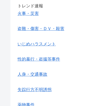
トレンド速報
火事・災害
盗難・傷害・ＤＶ・殺害
いじめハラスメント
性的暴行・盗撮等事件
人身・交通事故
失踪行方不明誘拐
薬物事件