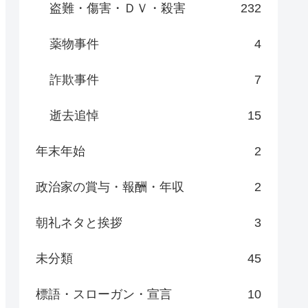
盗難・傷害・ＤＶ・殺害
232
薬物事件
4
詐欺事件
7
逝去追悼
15
年末年始
2
政治家の賞与・報酬・年収
2
朝礼ネタと挨拶
3
未分類
45
標語・スローガン・宣言
10