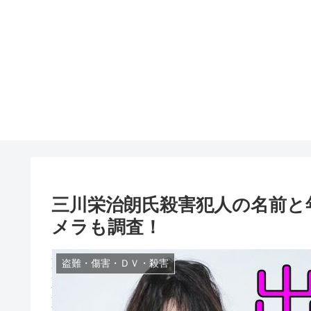
三川栄治朗氏殺害犯人の名前と
メラも調査！
盗難・傷害・ＤＶ・殺害