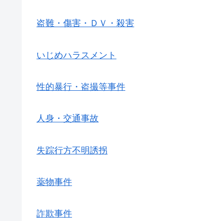
盗難・傷害・ＤＶ・殺害
いじめハラスメント
性的暴行・盗撮等事件
人身・交通事故
失踪行方不明誘拐
薬物事件
詐欺事件