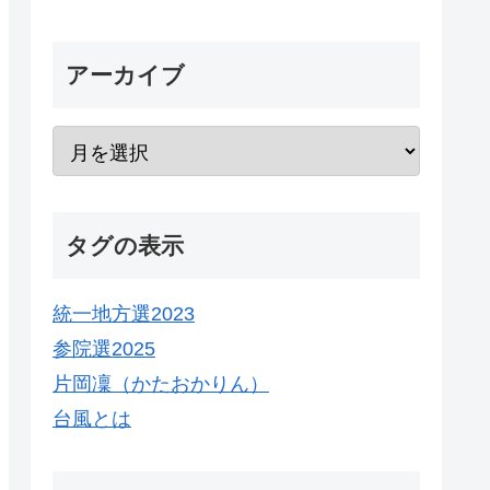
アーカイブ
タグの表示
統一地方選2023
参院選2025
片岡凜（かたおかりん）
台風とは