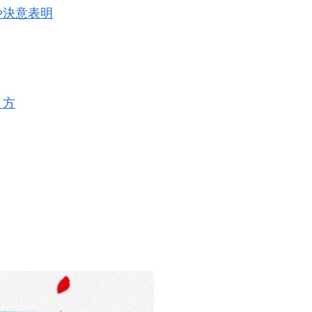
や決意表明
き方