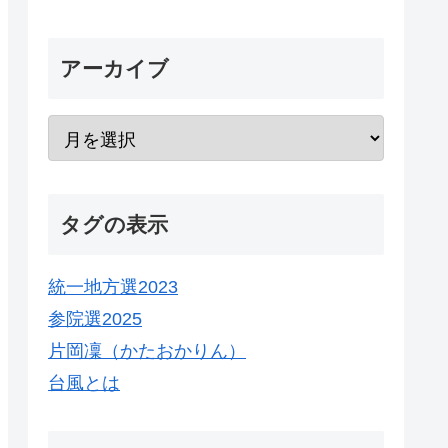
アーカイブ
タグの表示
統一地方選2023
参院選2025
片岡凜（かたおかりん）
台風とは