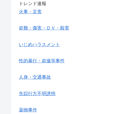
トレンド速報
火事・災害
盗難・傷害・ＤＶ・殺害
いじめハラスメント
性的暴行・盗撮等事件
人身・交通事故
失踪行方不明誘拐
薬物事件