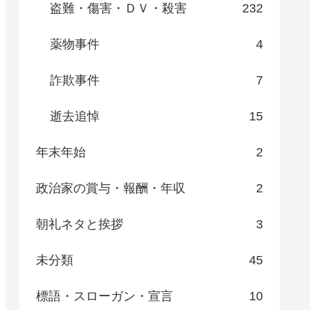
盗難・傷害・ＤＶ・殺害
232
薬物事件
4
詐欺事件
7
逝去追悼
15
年末年始
2
政治家の賞与・報酬・年収
2
朝礼ネタと挨拶
3
未分類
45
標語・スローガン・宣言
10