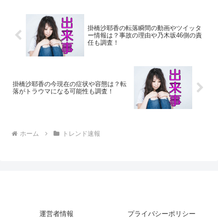
があり、渋滞が発生...
掛橋沙耶香の転落瞬間の動画やツイッタ
ー情報は？事故の理由や乃木坂46側の責
任も調査！
掛橋沙耶香の今現在の症状や容態は？転
落がトラウマになる可能性も調査！
ホーム
トレンド速報
運営者情報
プライバシーポリシー