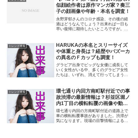
者安全法...
似顔絵作者は原作マンガ家？奏三
子の顔画像や年齢・本名を調査！
永野芽郁さんのコロナ感染、その後の経
過はどうなんでしょう？出来れば一日も
早い復帰に期待したいところですが。そ
の永野さんが主演のドラマ・ハコヅメも
彼女の休業で第５話からの放送が未定・
検討中とのことですが。さて、日テレの
HARUKAの本名とスリーサイズ
トレンド速報
ドラマ「ハコヅメ～たたか...
や体重と身長は？経歴やバズーカ
の異名のＦカップも調査！
グラビア出身でビッグな女優に成長して
いく女性がいる中、多くのグラビア女性
たちは、いずれ、消えて行ってしまう厳
しい世界・・。そんな中、千鳥がＭＣを
務めるＡＢＣテレビの『相席食堂』に、
美ボディ女子が参戦しました。ヤフーニ
環七通り内回方南町駅付近での事
トレンド速報
ュースによると、サイバー...
故渋滞の最新情報は？杉並区堀ノ
内1丁目の横転転覆の画像や動画
を調査！
環七通り内回の方南町駅付近の道路上で
車の横転転覆事故がありました。渋滞が
気になります。現場の目撃情報による
と、7月25日午前7時46分頃、東京都杉並
区堀ノ内1丁目の環七通り内回の方南町駅
付近、方南陸橋手前で自動車の転覆事故