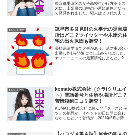
東京都墨田区の女子高校生が行方不明の
末に、山梨県の山中の小屋に遺体となっ
て発見されました。犯人は２０代の夫婦
と見られ、遺体遺棄容疑で逮捕状を請求
中とのこと。状況からみて死傷の後に遺
棄したものと見られます。しかしなが
諫早市多良見町の火事元の災害場
トレンド速報
ら、夫婦は群馬県渋川市在住...
所はどこ？ツイッターや木床の住
宅の出火原因も調査！
長崎県諫早市で火事があり、消防車3台が
出動し約1時間後に消し止められました。
ヤフーニュースの最新情報によると、9月
15日午前3時前に諫早市多良見町の木床の
住宅で発生した火災です。 火事の火元の
災害場所はどこ？ 現場の動画や画像はあ
る？ ツイ...
komato株式会社（クラtクリエイ
トレンド速報
ト）電話番号と住所や場所どこ？
苦情殺到口コミ調査！
KOMATO株式会社に頼んだ「クラスtシャ
ツ」の納品が、イベントの日に間に合わ
なかったという苦情が、2021年5月以降、
全国の消費生活センターに100件も寄せら
れていることがわかりました。ヤフーニ
ュースによると、消費者庁による「消費
【ハコヅメ第４話】河合の犯人の
トレンド速報