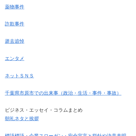
薬物事件
詐欺事件
逝去追悼
エンタメ
ネットＳＮＳ
千葉県市原市での出来事（政治・生活・事件・事故）
ビジネス・エッセイ・コラムまとめ
朝礼ネタと挨拶
標語標語・企業スローガン・安全宣言と指針や決意表明