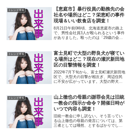
なことをしたんでしょう？ヤフーニュー
スによると、男は、タクシーで来て、正
【恵庭市】暴行役員の勤務先の会
トレンド速報
面出入り口から建物内に入...
社名や場所はどこ？栄恵町の事件
現場＆いい飲食店を調査！
8月21日午前0時頃、北海道恵庭市の路上
で、男性会社員3人が殴られるという事件
がありました。殴ったのは「29歳の会社
役員の男」で、男性会社員たちは、「い
い店知りませんか」と聞いただけだった
とのことです。ヤフーニュースで知った
富士見町で大型の野良犬が寝てい
トレンド速報
事件ですが、男性...
る場所はどこ？現在の瀬沢新田地
区の目撃情報を調査！
2022年7月下旬から、富士見町瀬沢新田地
区で、大型犬の目撃が相次ぎ、周辺住民
に不安が広がっています。大型の野犬で
首輪はなし。ヤギが襲われる被害や「に
わとりを咥えた姿」などが目撃されてい
ます。ヤフーニュースによると、捕獲に
山上徹也の母親の謝罪会見は旧統
トレンド速報
向けた態勢やパトロ...
一教会の指示か命令？開催日時が
いつで内容も調査！
旧統一教会に申し訳ない。そう言ってい
る山上徹也の母親の発言については、第
三者としては唖然、とするばかりでした
が・・。安倍元総理の銃撃殺害容疑者の