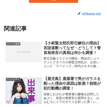
ichikawa-get
関連記事
【小林賢太郎氏即日解任の理由】
トレンド速報
言語道断ってなぜ・どうして？菅
首相発言の真相は何かを調査！
東京五輪２０２０の開会・閉会式ショー
ディレクターの小林賢太郎氏が、お笑い
コンビ「ラーメンズ」時代のネタの披露
を暴露されて、オリンピック組織委員会
の橋本聖子会長より、その担当を「即日
解任」されました。過去に披露していた
【鹿児島】鹿屋署で男がガラスを
トレンド速報
ネタの内容とは、ナチスド...
割った理由や原因は飲酒？怨恨が
犯行動機か調査！
深夜にわざわざ警察署の建物を訪問した
あげく、宿直の警察官が質問すると、お
もむろにドアのガラスを割った男！いっ
たいどんな理由で、すぐ逮捕されるよう