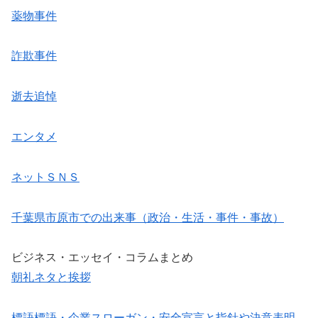
薬物事件
詐欺事件
逝去追悼
エンタメ
ネットＳＮＳ
千葉県市原市での出来事（政治・生活・事件・事故）
ビジネス・エッセイ・コラムまとめ
朝礼ネタと挨拶
標語標語・企業スローガン・安全宣言と指針や決意表明