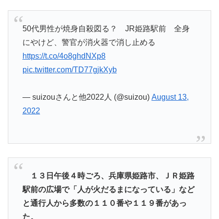
50代男性が焼身自殺図る？ JR姫路駅前 全身
にやけど、警官が消火器で消し止める
https://t.co/4o8ghdNXp8
pic.twitter.com/TD77gjkXyb
— suizouさんと他2022人 (@suizou)
August 13,
2022
１３日午後４時ごろ、兵庫県姫路市、ＪＲ姫路
駅前の広場で「人が火だるまになっている」など
と通行人から多数の１１０番や１１９番があっ
た。