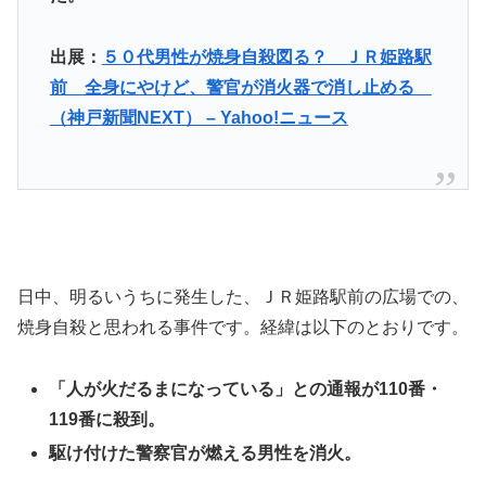
出展：
５０代男性が焼身自殺図る？ ＪＲ姫路駅
前 全身にやけど、警官が消火器で消し止める
（神戸新聞NEXT） – Yahoo!ニュース
日中、明るいうちに発生した、ＪＲ姫路駅前の広場での、
焼身自殺と思われる事件です。経緯は以下のとおりです。
「人が火だるまになっている」との通報が110番・
119番に殺到。
駆け付けた警察官が燃える男性を消火。