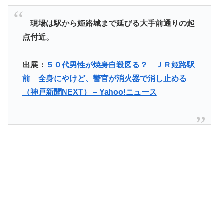
現場は駅から姫路城まで延びる大手前通りの起
点付近。
出展：
５０代男性が焼身自殺図る？ ＪＲ姫路駅
前 全身にやけど、警官が消火器で消し止める
（神戸新聞NEXT） – Yahoo!ニュース