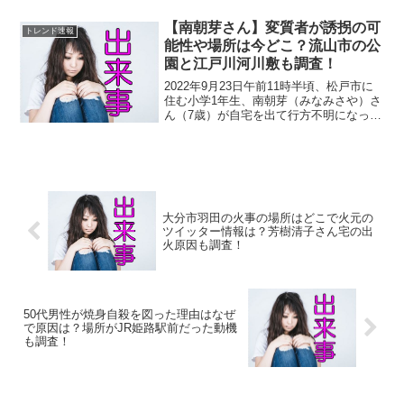
山上徹也の母親が「謝罪会見を開きた
い」と話しています。ヤフーニュースに
【南朝芽さん】変質者が誘拐の可
トレンド速報
よると、事件以降、伯父の家...
能性や場所は今どこ？流山市の公
園と江戸川河川敷も調査！
2022年9月23日午前11時半頃、松戸市に
住む小学1年生、南朝芽（みなみさや）さ
ん（7歳）が自宅を出て行方不明になって
います。行方が分からなくなっている南
朝芽さん（千葉県警提供）
pic.twitter.com/SWobEHd3Q0— 千...
大分市羽田の火事の場所はどこで火元の
ツイッター情報は？芳樹清子さん宅の出
火原因も調査！
50代男性が焼身自殺を図った理由はなぜ
で原因は？場所がJR姫路駅前だった動機
も調査！