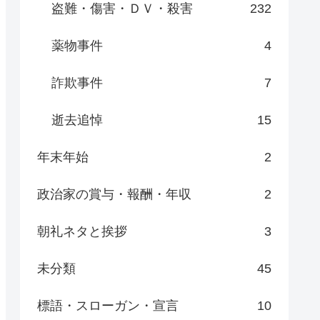
盗難・傷害・ＤＶ・殺害
232
薬物事件
4
詐欺事件
7
逝去追悼
15
年末年始
2
政治家の賞与・報酬・年収
2
朝礼ネタと挨拶
3
未分類
45
標語・スローガン・宣言
10