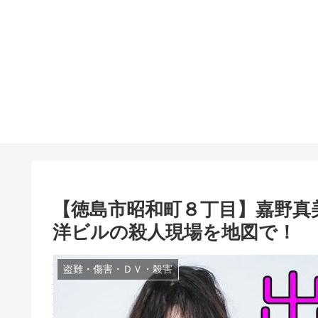
【徳島市昭和町８丁目】嘉野真
洋ビルの殺人現場を地図で！
盗難・傷害・ＤＶ・殺害