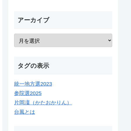
アーカイブ
タグの表示
統一地方選2023
参院選2025
片岡凜（かたおかりん）
台風とは