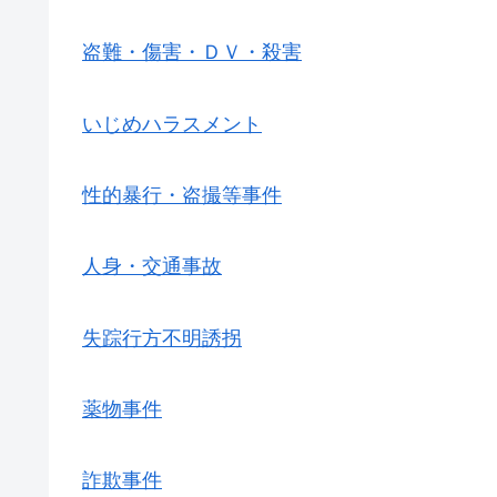
盗難・傷害・ＤＶ・殺害
いじめハラスメント
性的暴行・盗撮等事件
人身・交通事故
失踪行方不明誘拐
薬物事件
詐欺事件