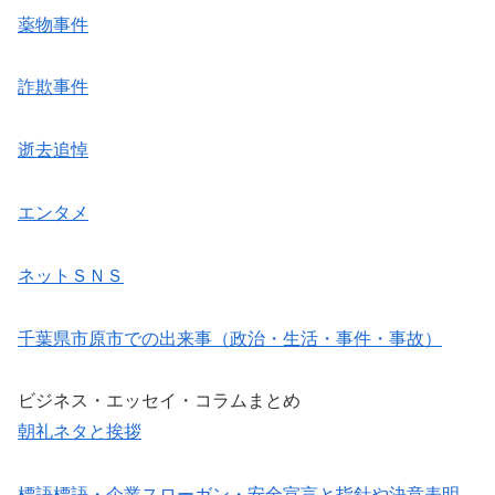
薬物事件
詐欺事件
逝去追悼
エンタメ
ネットＳＮＳ
千葉県市原市での出来事（政治・生活・事件・事故）
ビジネス・エッセイ・コラムまとめ
朝礼ネタと挨拶
標語標語・企業スローガン・安全宣言と指針や決意表明