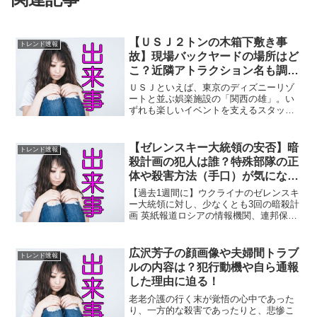
【ＵＳＪ２トンの木箱下敷き事
トレンド速報
故】現場バックヤードの場所はど
こ？近隣アトラクション名も調
査！
ＵＳＪといえば、東京のディズニーリゾ
ートと並ぶ娯楽施設の「関西の雄」。い
ずれも楽しいイベントを支えるスタッフ
には感謝。でも、見えないところで、施
設や設備を支える業者さんもたくさんい
らっしゃいます。悲しいことに、ユニバ
【ゼレンスキー大統領の安否】暗
トレンド速報
ーサル・スタジオ・ジャパ...
殺計画の犯人は誰？特殊部隊の正
体や殺害方法（手口）が気にな
る！
【過去1週間に】ウクライナのゼレンスキ
ー大統領に対し、少なくとも3回の暗殺計
画 英紙報道ロシアの情報機関、連邦保安
局内のウクライナ侵攻に不満を抱く関係
者から情報がもたらされたという。計画
はいずれも阻止されたが、暗殺阻止に際
広沢芳子の顔画像や夫婦間トラブ
トレンド速報
し、両グループに死...
ルの内容は？犯行動機や自ら通報
した理由に迫る！
老老介護の行く末が覚悟の心中であった
り、一方的な殺害であったりと、悲惨こ