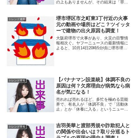
の上もありませんが、その結末は「罪を
選んだ方が楽」といった信じられない
「生き方」なのかもしれません。同様の
事件がヤフーニュースで紹介されていま
堺市堺区市之町東3丁付近の火事
トレンド速報
した。78歳の妻が、殺意を...
元の動画や場所はどこ？ツイッタ
ーで建物の出火原因も調査！
大阪府堺市で火事があり、火災の目撃情
報相次ぐ。ヤフーニュースの最新情報に
よると、10月14日20時5分頃に堺市堺区
の市之町東3丁付近の建物で発生した火災
です。 火事の火元の災害場所はどこ？ 現
場の動画や画像はある？ ツイッターやＳ
ＮＳの情報...
【バナナマン設楽統】体調不良の
トレンド速報
原因は何？欠席理由が病気なら病
名が気になる！
売れれば売れるほど、多忙を極める芸能
界で、有名人が「体調不良」で「活動休
止」とか「休養に入る」というニュース
は良く聞くところです。中には、それを
きっかけに、芸能界を去る人まで・・。
およそ「体調不良」とは縁の無い有名
吉羽美華と渡部秀規や詐欺犯人と
トレンド速報
人。そう思っていた「バナナ...
の関係や出会いは？取り分巡るト
ラブルの原因や理由も調査！