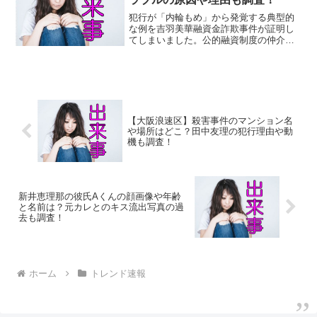
犯行が「内輪もめ」から発覚する典型的
な例を吉羽美華融資金詐欺事件が証明し
てしまいました。公的融資制度の仲介名
目詐欺の犯人は、吉羽美華容疑者ら男女
５人。ヤフーニュースによると、犯人の
内の一人の渡部秀規が、犯行数か月後に
「吉羽容疑者らに１億数千...
【大阪浪速区】殺害事件のマンション名
や場所はどこ？田中友理の犯行理由や動
機も調査！
新井恵理那の彼氏Aくんの顔画像や年齢
と名前は？元カレとのキス流出写真の過
去も調査！
ホーム
トレンド速報