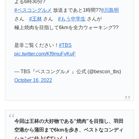
よる6時30分?
#ベスコングルメ
放送まであと1時間??
#川島明
さん
#王林
さん
#もう中学生
さんが
極上焼肉を目指して6kmを全力ウォーキング??
是非ご覧ください！
#TBS
pic.twitter.com/Kf9muFvKuF
— TBS『ベスコングルメ 』公式 (@bescon_tbs)
October 16, 2022
今回は王林の大好物である“焼肉”を目指し、羽田
空港から蒲田まで6kmを歩き、ベストなコンディ
ションに仕上げていく！