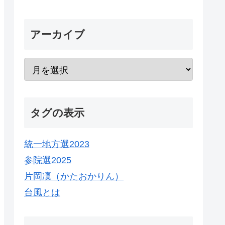
アーカイブ
タグの表示
統一地方選2023
参院選2025
片岡凜（かたおかりん）
台風とは