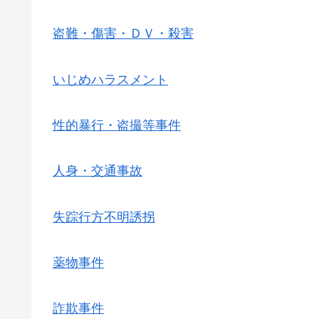
盗難・傷害・ＤＶ・殺害
いじめハラスメント
性的暴行・盗撮等事件
人身・交通事故
失踪行方不明誘拐
薬物事件
詐欺事件