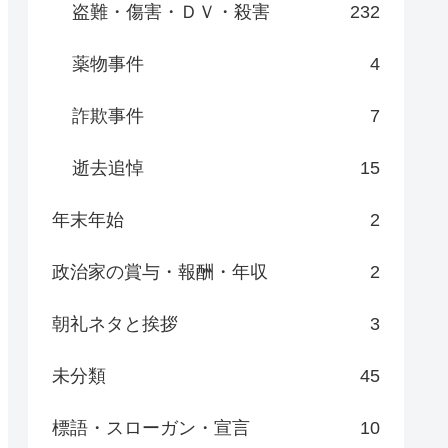
盗難・傷害・ＤＶ・殺害
232
薬物事件
4
詐欺事件
7
逝去追悼
15
年末年始
2
政治家の賞与・報酬・年収
2
朝礼ネタと挨拶
3
未分類
45
標語・スローガン・宣言
10