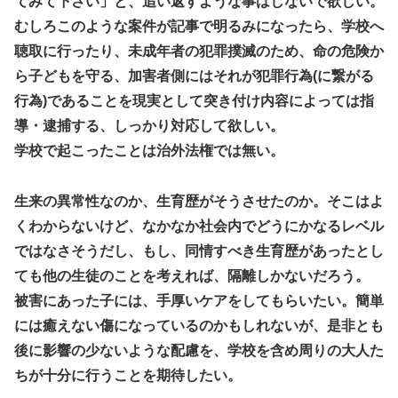
てみて下さい」と、追い返すような事はしないで欲しい。
むしろこのような案件が記事で明るみになったら、学校へ
聴取に行ったり、未成年者の犯罪撲滅のため、命の危険か
ら子どもを守る、加害者側にはそれが犯罪行為(に繋がる
行為)であることを現実として突き付け内容によっては指
導・逮捕する、しっかり対応して欲しい。
学校で起こったことは治外法権では無い。
生来の異常性なのか、生育歴がそうさせたのか。そこはよ
くわからないけど、なかなか社会内でどうにかなるレベル
ではなさそうだし、もし、同情すべき生育歴があったとし
ても他の生徒のことを考えれば、隔離しかないだろう。
被害にあった子には、手厚いケアをしてもらいたい。簡単
には癒えない傷になっているのかもしれないが、是非とも
後に影響の少ないような配慮を、学校を含め周りの大人た
ちが十分に行うことを期待したい。