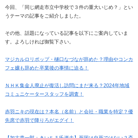
今回、「同じ網走市立中学校で３件の重大いじめ？」とい
うテーマの記事をご紹介しました。
その他、話題になっている記事を以下にご案内していま
す。よろしければ御覧下さい。
マジカルロリポップ・樋口なづなが辞めた？理由やコンカ
フェ嬢も辞めた卒業後の事情に迫る！
ＮＨＫ集金人廃止が復活し訪問にまだ来る？2024年地域
コミュニケータースタッフを調査！
赤羽ニキの現在は？本名（名前）と会社・職業を特定？優
先席で赤羽で降りろがエグイ！
【加古貴一郎：きいちろ氏逝去】死因は自死ではない？斎