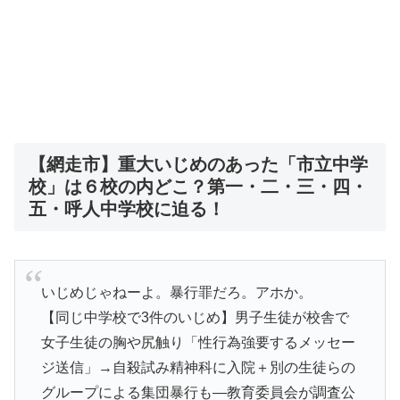
【網走市】重大いじめのあった「市立中学
校」は６校の内どこ？第一・二・三・四・
五・呼人中学校に迫る！
いじめじゃねーよ。暴行罪だろ。アホか。
【同じ中学校で3件のいじめ】男子生徒が校舎で
女子生徒の胸や尻触り「性行為強要するメッセー
ジ送信」→自殺試み精神科に入院＋別の生徒らの
グループによる集団暴行も―教育委員会が調査公