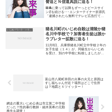
脅迫とＮ信道具説に迫る！
🟦🚔に乗って以降もずーっとピースサイ
ン✌を続ける･･･エンターテイナー折原氏
「逮捕されたら無料でテレビ広告打て
る、知名度つけれるからピースしよう」
と以前に冗談で発言していたらしい(星野
ロミ氏談)▼<調べ>被害者が投稿削除を求
猪名川町のいじめ自殺は清陵か猪
いじめパワハラ・ハラスメント
めると「5億くら...
名川中学校で？加害者生徒は誰か
ラブレター拡散に迫る！
11月8日、兵庫県猪名川町立中学校２年の
女子生徒（１４）が、同級生からいじめ
を受け、別の中学校に転校しましたが、
その後、自死とみられる死亡があったこ
とが明らかになりました。ヤフーニュー
スによると、「女子生徒の名前で約３０
通の偽のラブレター」...
富山市八尾町井田の火事の火元と原因は
すし福ちゃん付近？場所はどこで住所
は？地図とＸツイッター！
網走の重大いじめ公表は市立第二中学校
だった？性的暴行教師・細木英希の元勤
務先を調査！