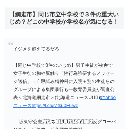
【網走市】同じ市立中学校で３件の重大い
じめ？どこの中学校か学校名が気になる！
イジメを超えてるだろ
【同じ中学校で3件のいじめ】男子生徒が校舎で
女子生徒の胸や尻触り「性行為強要するメッセー
ジ送信」→自殺試み精神科に入院＋別の生徒らの
グループによる集団暴行も―教育委員会が調査公
表＜北海道網走市＞(北海道ニュースUHB)
#Yahoo
ニュース
https://t.co/rZtku0FEwc
— 坂東守公麿🇯🇵🤝🇮🇳🇹🇷🇸🇦🇹🇭反グローバ