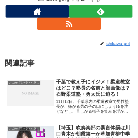
ichikawa-get
関連記事
千葉で教え子にイジメ！柔道教室
いじめパワハラ・ハラスメント
はどこ？塾長の名前と顔画像は？
石野柔道塾・勇太氏に迫る！
11月12日、千葉県内の柔道教室で男性塾
長が、嫌がる男の子の口にしょうゆを注
ぐなどし、苦しがる様子を笑みを浮かべ
つつ見ている様子の動画が公開されまし
た。なんとこの塾長、保護者に対して、
黙っているように脅迫までしていた事を
【埼玉】吹奏楽部の暴言体罰は川
いじめパワハラ・ハラスメント
ヤフーニュースで知り...
口青木か朝霞第一か草加青柳中学