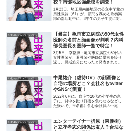
校？南部地区強豪校を調査！
1月23日、埼玉県南部地区の公立中学校の
男性教諭（61）が、顧問を務める吹奏楽
部の部活動中に、3年生の男子生徒に対
し、他の生徒の前で暴言や体罰を行った
として、停職6カ月の懲戒処分となりまし
た。暴言や体罰は他の生徒の前で行わ
【暴言】亀岡市立病院の50代女性
いじめパワハラ・ハラスメント
れ、対応不適切で、...
医師の名前と顔画像が判明？内科
部長医長を医師一覧で特定！
3月5日、京都府・亀岡市立病院の50代の
女性医師が、看護師や医師に暴言を繰り
返し、懲戒処分になったと発表されまし
た。ヤフーニュースによると、「あほ
か」「ばばあ」など、態度を改めなかっ
たといいますが、この女性医師って何者
中尾祐介（虐待DV）の顔画像と
いじめパワハラ・ハラスメント
なんでしょう？ネット上...
自宅の場所どこ？会社名もtwitter
やSNSで調査！
2022年6月に、自宅で10代の小学生の息
子に、背中を蹴り打撲を負わせるなどし
た疑いで、玉名郡に住む会社員の中尾祐
介氏（３７歳）が逮捕されました。報道
によると、10代の小学生の息子は、全治
約１カ月の打撲を負わされていて、11月9
エンターテイナー折原（東優樹）
いじめパワハラ・ハラスメント
日に逮捕され...
と立花孝志の関係は友人？合法な