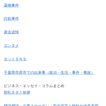
薬物事件
詐欺事件
逝去追悼
エンタメ
ネットＳＮＳ
千葉県市原市での出来事（政治・生活・事件・事故）
ビジネス・エッセイ・コラムまとめ
朝礼ネタと挨拶
標語標語・企業スローガン・安全宣言と指針や決意表明