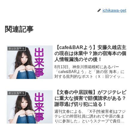
ichikawa-get
関連記事
【cafe&BARよう】安藤久雄店主
ネットＳＮＳ
の現在は休業中？旅の宿海本の個
人情報漏洩のその後！
8月13日、神奈川県箱根町にあるバー
「cafe&BARよう」と「旅の宿 海本」に
対する批判的なポスト（Ｘ：旧ツイッタ
ー）があり、気になりました。と言うの
もーー。と言うのも筆者、本件について
過去に、以下の記事をアップしていたか
【文春の中居誤報】がフジテレビ
ネットＳＮＳ
らです。【caf...
に重大な損害で賠償請求がある？
謝罪逃げ切り犯に迫る！
週刊文春による、「X子(性被害者)はフジ
テレビの幹部社員に誘われて中居の集ま
りに参加した」というスクープで責任問
題を大いに問われたフジテレビ。1月27日
の２回目の謝罪記者会見は、10時間超に