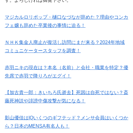
す。よろしければ御覧下さい。
マジカルロリポップ・樋口なづなが辞めた？理由やコンカ
フェ嬢も辞めた卒業後の事情に迫る！
ＮＨＫ集金人廃止が復活し訪問にまだ来る？2024年地域
コミュニケータースタッフを調査！
赤羽ニキの現在は？本名（名前）と会社・職業を特定？優
先席で赤羽で降りろがエグイ！
【加古貴一郎：きいちろ氏逝去】死因は自死ではない？斎
藤死神説や誹謗中傷攻撃が気になる！
影山優佳はIQいくつのギフテッド？メンサ会員はいくつか
ら？日本のMENSA有名人も！