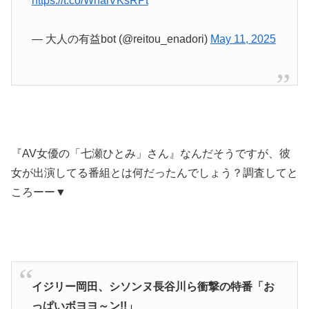
https://t.co/WhaiVKsRPt
— 大人の有益bot (@reitou_enadori)
May 11, 2025
『AV女優の「七瀬ひとみ」さん』なんだそうですが、彼
女が出演してる番組とは何だったんでしょう？調査してと
ころーー▼
イジリー岡田、シソンヌ長谷川ら衝撃の特番「お
っぱいボヨヨ～ン!!」