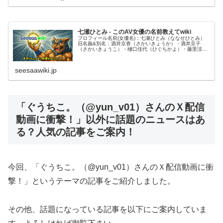
七瀬ひとみ - このAV女優の名前教えてwiki
プロフィール名前(女優名)：七瀬ひとみ（ななせひとみ）
旧名義&別名：酒井京香（さかいきょうか）・酒井京子
（さかいきょうこ）・樋口佳代（ひぐちかよ）・藤里涼子
（ふじさとりょうこ）・桐嶋真里（ラグ...
seesaawiki.jp
「ぐうちこ。（@yun_v01）さんのＸ配信
動画に衝撃！」以外に話題のニュースはあ
る？人気の記事をご案内！
今回、「ぐうちこ。（@yun_v01）さんのＸ配信動画に衝
撃！」というテーマの記事をご紹介しました。
その他、話題になっている記事を以下にご案内していま