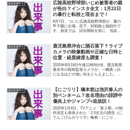
及ぶものでした。ところが文春は、翌28
広陵高校野球部いじめ被害者の親
ネットＳＮＳ
日、「飲み会...
が告白？インスタ全文：1月22日
の暴行と転校と現在まで！
8月7日、ついに広陵高校野球部が、夏の
甲子園に出場。目下、対戦校と臨戦中で
す。放送では、試合開始を前に、当該野
球部のいじめ暴行事案に触れていて、個
人的には違和感を感じたんですが・・。
現在、いじめ被害者の生徒や親（父兄）
鹿児島県沖合に隕石落下？ライブ
ネットＳＮＳ
の心境にはどんなものが...
カメラの映像動画や正確な日時と
位置・経度緯度も調査！
2025年8月19日午後11時8分頃、鹿児島県
垂水市の桜島監視カメラが、一瞬真っ白
になるほどの強い光をとらえました。専
門家によると、大火球が鹿児島県沖合に
隕石として落下したものであるといいま
す。では、それっていったいどんな模様
【にごリリ】橋本悠は池沢春人の
ネットＳＮＳ
だったんでしょ...
別ペンネーム？改名理由の誹謗中
傷炎上やジャンプ+追放説！
2025年1月4日、TVアニメ「第２期」の制
作決定も発表された「2.5次元の誘惑（に
てんごげんのリリサ）略称：にごり
り」。ファン待望のお知らせですね。
「にごりり」はアニメの前に原作漫画が