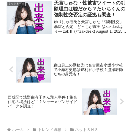
あって、作者は「橋本悠」氏。ところ
天宮しゅな・性被害ツイートの削
ネットＳＮＳ
が、この作者名は「池...
除理由は嘘だから？たいちくんの
強制性交否定の証拠も調査！
ゆりにゃ彼氏と天宮しゅな「強制性交」
暴露と否定 どっちが真実 @zakdeskよ
り— zakⅡ (@zakdesk) August 1, 2025 8
月1日、インフルエンサー「ゆりにゃ」さ
んプロデュースのアイドルグループ
「Pretty Ch...
森山勇二の勤務先は名古屋市小坂小学校
で小瀬村史也は釜利谷小学校？盗撮教師
たちの身元も！
西成区で浅野由有子さん殺人事件！集合
住宅の場所はどこ？シャーメゾンサイド
パークを調査！
ホーム
トレンド速報
ネットＳＮＳ